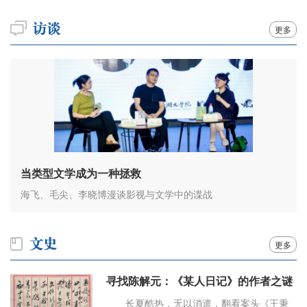
更多
当类型文学成为一种拯救
海飞、毛尖、李晓博漫谈影视与文学中的谍战
更多
寻找陈解元：《某人日记》的作者之谜
长夏酷热，无以消遣，翻看案头《王秉