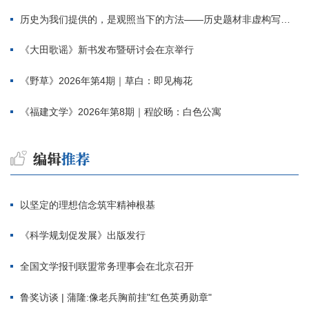
历史为我们提供的，是观照当下的方法——历史题材非虚构写作多人谈
《大田歌谣》新书发布暨研讨会在京举行
《野草》2026年第4期｜草白：即见梅花
《福建文学》2026年第8期｜程皎旸：白色公寓
以坚定的理想信念筑牢精神根基
《科学规划促发展》出版发行
全国文学报刊联盟常务理事会在北京召开
鲁奖访谈 | 蒲隆:像老兵胸前挂"红色英勇勋章"