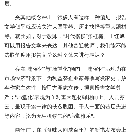
度。
受其他概念冲击：很多人有这样一种偏见，报告
文学似乎就应该关注大国重器、历史抉择等重大题材
等。就比如，对于教师，“时代楷模”张桂梅、王红旭
可以用报告文学来表达，其他普通教师，我们能不能
选取角度用报告文学这种文体来进行表达？
存在“庸俗化”与“庙堂化”倾向：“庸俗化”表现为在
市场经济背景下，为利益替企业家等撰写发家史，放
弃作家主体性，按甲方意志立传，损害报告文学尊
严；“庙堂化”表现为面对重大题材蜂拥而上、人云亦
云，呈现千篇一律的扶贫脱困、千人一面的基层先进
等内容，沦为无生机锐气的“庙堂雅乐”。
两年前，在《食味人间成百年》的新书发布会上