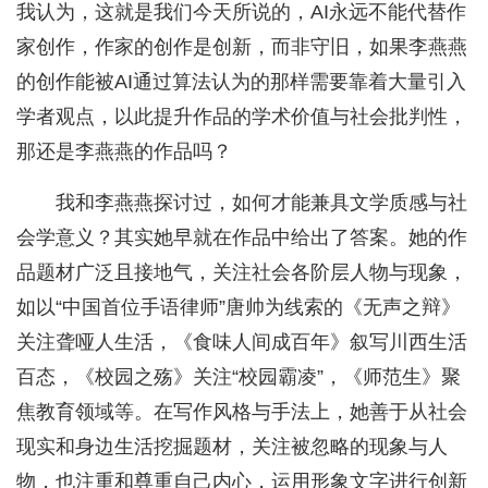
我认为，这就是我们今天所说的，AI永远不能代替作
家创作，作家的创作是创新，而非守旧，如果李燕燕
的创作能被AI通过算法认为的那样需要靠着大量引入
学者观点，以此提升作品的学术价值与社会批判性，
那还是李燕燕的作品吗？
我和李燕燕探讨过，如何才能兼具文学质感与社
会学意义？其实她早就在作品中给出了答案。她的作
品题材广泛且接地气，关注社会各阶层人物与现象，
如以“中国首位手语律师”唐帅为线索的《无声之辩》
关注聋哑人生活，《食味人间成百年》叙写川西生活
百态，《校园之殇》关注“校园霸凌”，《师范生》聚
焦教育领域等。在写作风格与手法上，她善于从社会
现实和身边生活挖掘题材，关注被忽略的现象与人
物，也注重和尊重自己内心，运用形象文字进行创新