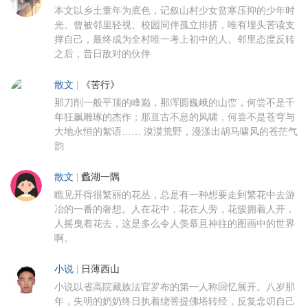
本文以乡土童年为底色，记叙山村少女贫寒压抑的少年时
光。曾被邻里轻视、校园同伴孤立排挤，唯有埋头苦读支
撑自己，最终成为全村唯一考上初中的人。邻里态度反转
之后，昔日敌对的伙伴
散文
|
《苦行》
那刀削一般平顶的峰巅，那浑圆巍峨的山峦，何尝不是千
年狂飙雕琢的杰作；那亘古不息的风啸，何尝不是苍穹与
大地永恒的絮语…… 漠漠荒野，漫漾出胡马啸风的苍茫气
韵
散文
|
蠡湖一隅
瞧见开得很繁丽的花丛，总是有一种想要走到繁花中去游
冶的一番的奢想。人在花中，花在人旁，花簇拥着人开，
人摇曳着花去，这是多么令人羡慕且神往的图画中的世界
啊。
小说
|
日薄西山
小说以省高院藏族法官罗布的第一人称回忆展开。八岁那
年，失明的奶奶终日执着绕菩提佛塔转经，反复念叨自己