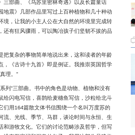
》三部曲、《乌苏里密林奇遇》以及长篇童话
园地震》几部作品里写过上百种植物和几十种动
环境，让我的小主人公在大自然的环境里完成转
，还有狂风骤雨，可以陶冶孩子们坚韧不拔的品
是把复杂的事物简单地说出来，这和读者的年龄
点，《古诗十九首》即是例证。我推崇英国哲学
真理。”
信系列”三部曲。书中的角色是动物、植物和没有
鼠给闪电写信，喜鹊给麦穗鱼写信，沙粒给北斗
它们用164篇散文体书信围绕一个名叫万度苏的
河流、光线、季节、马群，谈论时间与永恒、生
活和游牧文化。它们的讨论范畴涉及哲学，但写