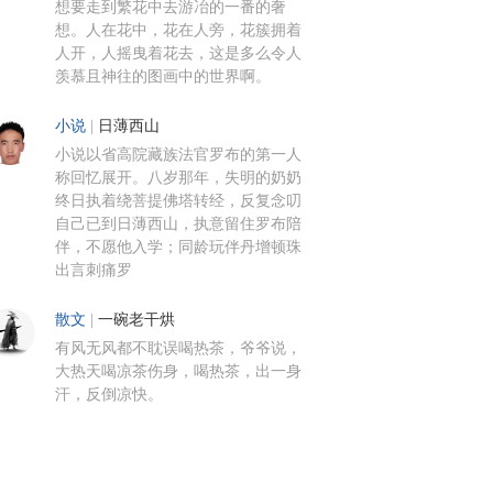
想要走到繁花中去游冶的一番的奢
想。人在花中，花在人旁，花簇拥着
人开，人摇曳着花去，这是多么令人
羡慕且神往的图画中的世界啊。
小说
|
日薄西山
小说以省高院藏族法官罗布的第一人
称回忆展开。八岁那年，失明的奶奶
终日执着绕菩提佛塔转经，反复念叨
自己已到日薄西山，执意留住罗布陪
伴，不愿他入学；同龄玩伴丹增顿珠
出言刺痛罗
散文
|
一碗老干烘
有风无风都不耽误喝热茶，爷爷说，
大热天喝凉茶伤身，喝热茶，出一身
汗，反倒凉快。