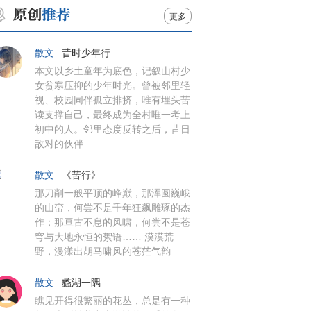
更多
散文
|
昔时少年行
本文以乡土童年为底色，记叙山村少
女贫寒压抑的少年时光。曾被邻里轻
视、校园同伴孤立排挤，唯有埋头苦
读支撑自己，最终成为全村唯一考上
初中的人。邻里态度反转之后，昔日
敌对的伙伴
散文
|
《苦行》
那刀削一般平顶的峰巅，那浑圆巍峨
的山峦，何尝不是千年狂飙雕琢的杰
作；那亘古不息的风啸，何尝不是苍
穹与大地永恒的絮语…… 漠漠荒
野，漫漾出胡马啸风的苍茫气韵
散文
|
蠡湖一隅
瞧见开得很繁丽的花丛，总是有一种