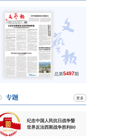
5497
总第
期
更多
纪念中国人民抗日战争暨
世界反法西斯战争胜利80
周年