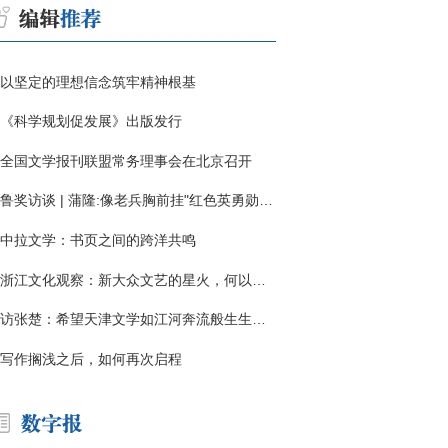
以坚定的理想信念筑牢精神根基
《科学规划促发展》出版发行
全国文学报刊联盟常务理事会在北京召开
鲁奖访谈 | 蒲隆:像老兵胸前挂"红色英勇勋章"
中拉文学：书页之间的跨洋共鸣
浙江文化观察：新大众文艺的星火，何以燎原？
访张楚：希望天津文学如江河奔流般生生不息
写作搁浅之后，如何再次启程