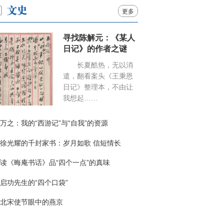
更多
寻找陈解元：《某人
日记》的作者之谜
长夏酷热，无以消
遣，翻看案头《王秉恩
日记》整理本，不由让
我想起……
万之：我的“西游记”与“自我”的资源
徐光耀的千封家书：岁月如歌 信短情长
读《晦庵书话》品“四个一点”的真味
启功先生的“四个口袋”
北宋使节眼中的燕京