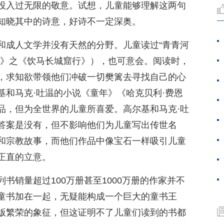
投入过无限的敬意。试想，儿童能够理解这两句
知晓其中的诗意，好诗不一定深奥。
和成人文学并没有天然的分野。儿童读过“青青河
首》之《饮马长城窟行》），也可意会。阅读时，
，求知欲带领他们冲破一切樊篱去寻找自己的心
基和马克·吐温的小说《童年》《哈克贝利·费恩
品，但为全世界的儿童所喜爱。高尔基和马克·吐
答案是没有，但不影响他们为儿童写出传世名
和宗教故事，而他们作品中像宝石一样吸引儿童
正直的立意。
书销量超过100万册甚至1000万册的作家并不
童书加在一起，无疑能构成一个巨大的童书王
版繁荣的象征，但这证明不了儿童们读到的书都