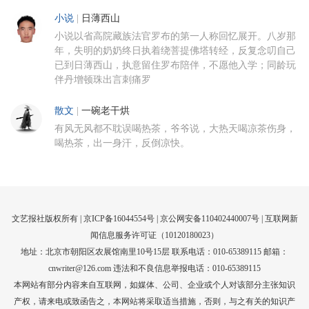
小说
|
日薄西山
小说以省高院藏族法官罗布的第一人称回忆展开。八岁那
年，失明的奶奶终日执着绕菩提佛塔转经，反复念叨自己
已到日薄西山，执意留住罗布陪伴，不愿他入学；同龄玩
伴丹增顿珠出言刺痛罗
散文
|
一碗老干烘
有风无风都不耽误喝热茶，爷爷说，大热天喝凉茶伤身，
喝热茶，出一身汗，反倒凉快。
文艺报社版权所有 |
京ICP备16044554号
| 京公网安备110402440007号 |
互联网新
闻信息服务许可证（10120180023）
地址：北京市朝阳区农展馆南里10号15层 联系电话：010-65389115 邮箱：
cnwriter@126.com 违法和不良信息举报电话：010-65389115
本网站有部分内容来自互联网，如媒体、公司、企业或个人对该部分主张知识
产权，请来电或致函告之，本网站将采取适当措施，否则，与之有关的知识产