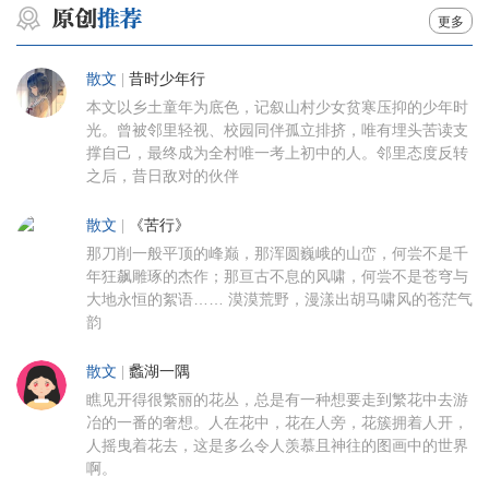
更多
散文
|
昔时少年行
本文以乡土童年为底色，记叙山村少女贫寒压抑的少年时
光。曾被邻里轻视、校园同伴孤立排挤，唯有埋头苦读支
撑自己，最终成为全村唯一考上初中的人。邻里态度反转
之后，昔日敌对的伙伴
散文
|
《苦行》
那刀削一般平顶的峰巅，那浑圆巍峨的山峦，何尝不是千
年狂飙雕琢的杰作；那亘古不息的风啸，何尝不是苍穹与
大地永恒的絮语…… 漠漠荒野，漫漾出胡马啸风的苍茫气
韵
散文
|
蠡湖一隅
瞧见开得很繁丽的花丛，总是有一种想要走到繁花中去游
冶的一番的奢想。人在花中，花在人旁，花簇拥着人开，
人摇曳着花去，这是多么令人羡慕且神往的图画中的世界
啊。