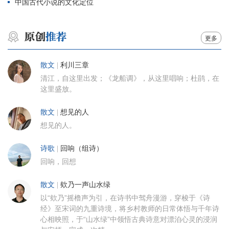
中国古代小说的文化定位
更多
散文
|
利川三章
清江，自这里出发；《龙船调》，从这里唱响；杜鹃，在
这里盛放。
散文
|
想见的人
想见的人。
诗歌
|
回响（组诗）
回响，回想
散文
|
欸乃一声山水绿
以“欸乃”摇橹声为引，在诗书中驾舟漫游，穿梭于《诗
经》至宋词的九重诗境，将乡村教师的日常体悟与千年诗
心相映照，于“山水绿”中领悟古典诗意对漂泊心灵的浸润