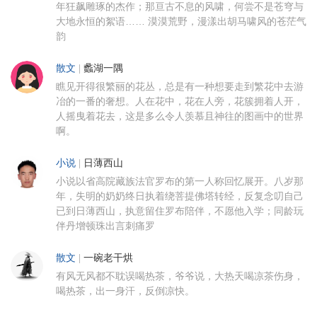
年狂飙雕琢的杰作；那亘古不息的风啸，何尝不是苍穹与
大地永恒的絮语…… 漠漠荒野，漫漾出胡马啸风的苍茫气
韵
散文
|
蠡湖一隅
瞧见开得很繁丽的花丛，总是有一种想要走到繁花中去游
冶的一番的奢想。人在花中，花在人旁，花簇拥着人开，
人摇曳着花去，这是多么令人羡慕且神往的图画中的世界
啊。
小说
|
日薄西山
小说以省高院藏族法官罗布的第一人称回忆展开。八岁那
年，失明的奶奶终日执着绕菩提佛塔转经，反复念叨自己
已到日薄西山，执意留住罗布陪伴，不愿他入学；同龄玩
伴丹增顿珠出言刺痛罗
散文
|
一碗老干烘
有风无风都不耽误喝热茶，爷爷说，大热天喝凉茶伤身，
喝热茶，出一身汗，反倒凉快。