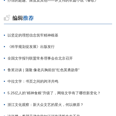
抒情的超越、限度及其他——评艾伟的长篇小说《春歌》
以坚定的理想信念筑牢精神根基
《科学规划促发展》出版发行
全国文学报刊联盟常务理事会在北京召开
鲁奖访谈 | 蒲隆:像老兵胸前挂"红色英勇勋章"
中拉文学：书页之间的跨洋共鸣
5.25亿人的“精神食粮”升级了，网络文学有了哪些新变化？
浙江文化观察：新大众文艺的星火，何以燎原？