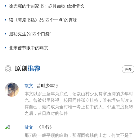
徐光耀的千封家书：岁月如歌 信短情长
读《晦庵书话》品“四个一点”的真味
启功先生的“四个口袋”
北宋使节眼中的燕京
更多
散文
|
昔时少年行
本文以乡土童年为底色，记叙山村少女贫寒压抑的少年时
光。曾被邻里轻视、校园同伴孤立排挤，唯有埋头苦读支
撑自己，最终成为全村唯一考上初中的人。邻里态度反转
之后，昔日敌对的伙伴
散文
|
《苦行》
那刀削一般平顶的峰巅，那浑圆巍峨的山峦，何尝不是千