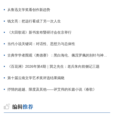
从鲁迅文学奖看创作新趋势
钱文亮：把远行看成了另一次人生
《大田歌谣》新书发布暨研讨会在京举行
当代小说关键词：对话性、思想力与总体性
古典学学者围观《奥德赛》：黑白海伦、佩涅罗佩的别针与神秘入侵者
《百花洲》2026年第4期｜巽之先生：老兵朱向前侧记三题
第十届云南文学艺术奖评选结果揭晓
抒情的超越、限度及其他——评艾伟的长篇小说《春歌》