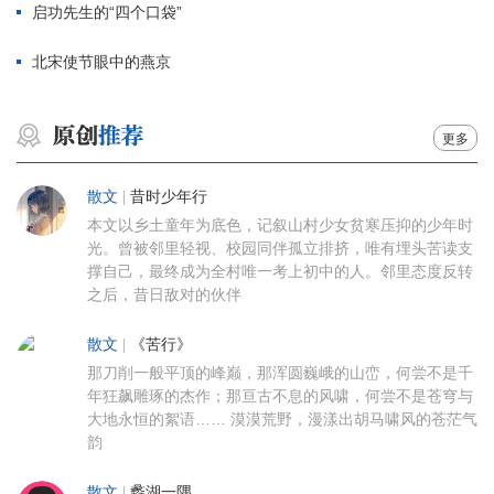
启功先生的“四个口袋”
北宋使节眼中的燕京
更多
散文
|
昔时少年行
本文以乡土童年为底色，记叙山村少女贫寒压抑的少年时
光。曾被邻里轻视、校园同伴孤立排挤，唯有埋头苦读支
撑自己，最终成为全村唯一考上初中的人。邻里态度反转
之后，昔日敌对的伙伴
散文
|
《苦行》
那刀削一般平顶的峰巅，那浑圆巍峨的山峦，何尝不是千
年狂飙雕琢的杰作；那亘古不息的风啸，何尝不是苍穹与
大地永恒的絮语…… 漠漠荒野，漫漾出胡马啸风的苍茫气
韵
散文
|
蠡湖一隅