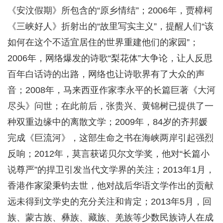
《安汶假期》所包含的“原乡情结”；2006年，贾樟柯
《三峡好人》折射出的“故里写实主义”，提醒人们“该
如何在这个不适宜居住的世界重建他们的家园”；
2006年，网络爆发的诗歌“梨花体”大争论，让人反思
百年白话诗的出路，网络也让诗歌界有了大众的声
音；2008年，马来西亚作家李永平的长篇巨著《大河
尽头》问世；在此前后，张贵兴、黄锦树已提供了一
种双重边缘中的离散文学；2009年，84岁的齐邦媛
完成《巨流河》，这部生命之书在海峡两岸引起强烈
反响；2012年，莫言获诺贝尔文学奖，他对“长篇小
说尊严”的捍卫引发当代文学界的关注；2013年1月，
香港作家梁秉钧去世，他对战后华语文学作出的贡献
远未得到文学史的充分关注和肯定；2013年5月，回
族、蒙古族、彝族、藏族、羌族等少数民族诗人在成