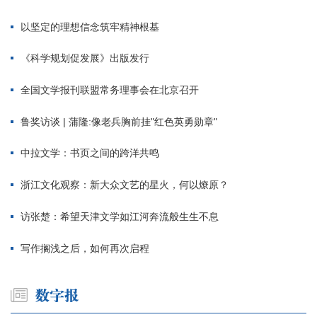
以坚定的理想信念筑牢精神根基
《科学规划促发展》出版发行
全国文学报刊联盟常务理事会在北京召开
鲁奖访谈 | 蒲隆:像老兵胸前挂"红色英勇勋章"
中拉文学：书页之间的跨洋共鸣
浙江文化观察：新大众文艺的星火，何以燎原？
访张楚：希望天津文学如江河奔流般生生不息
写作搁浅之后，如何再次启程