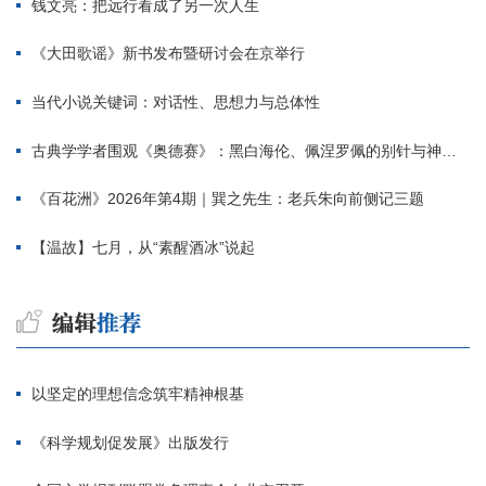
钱文亮：把远行看成了另一次人生
《大田歌谣》新书发布暨研讨会在京举行
当代小说关键词：对话性、思想力与总体性
古典学学者围观《奥德赛》：黑白海伦、佩涅罗佩的别针与神秘入侵者
《百花洲》2026年第4期｜巽之先生：老兵朱向前侧记三题
【温故】七月，从“素醒酒冰”说起
以坚定的理想信念筑牢精神根基
《科学规划促发展》出版发行