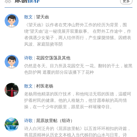
更多
散文
|
望天凼
《望天凼》以作者在梵净山野外工作的经历为背景，围
绕“望天凼”这一秘境展开双重叙事。 在野外工作途中，作
者偶遇少女菊子，两人结伴而行，产生朦胧情愫。因赠表
风波、家庭阻挠等阴
诗歌
|
花园空荡荡及其他
仍然是冬天。目力所及花园空无 一花。翻转的干土，被黑
色防护网 遮覆的部分应该播下了花种
散文
|
村医老杨
老杨用他精湛的医疗技术，和他纯洁无瑕的医德，温暖呵
护着村民的健康。他的人格魅力，他甘愿奉献的高尚情
操，在一个少年的眼里，跟星辰一样璀璨夺目。
诗歌
|
屈原故里帖（组诗）
诗人白河泛舟的《屈原故里帖》以五首环环相扣的诗篇，
将屈原精神从历史文本植入当代秭归的山水与日常。诗