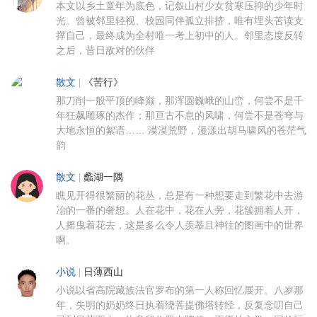
本文以乡土童年为底色，记叙山村少女贫寒压抑的少年时
光。曾被邻里轻视、校园同伴孤立排挤，唯有埋头苦读支
撑自己，最终成为全村唯一考上初中的人。邻里态度反转
之后，昔日敌对的伙伴
散文
|
《苦行》
那刀削一般平顶的峰巅，那浑圆巍峨的山峦，何尝不是千
年狂飙雕琢的杰作；那亘古不息的风啸，何尝不是苍穹与
大地永恒的絮语…… 漠漠荒野，漫漾出胡马啸风的苍茫气
韵
散文
|
蠡湖一隅
瞧见开得很繁丽的花丛，总是有一种想要走到繁花中去游
冶的一番的奢想。人在花中，花在人旁，花簇拥着人开，
人摇曳着花去，这是多么令人羡慕且神往的图画中的世界
啊。
小说
|
日薄西山
小说以省高院藏族法官罗布的第一人称回忆展开。八岁那
年，失明的奶奶终日执着绕菩提佛塔转经，反复念叨自己