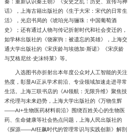
秦：重新认识秦王朝》《安史之乱：历史、宣传与神
话》，上海古籍出版社的《生于大宋：宋代的日常生
活》，光启书局的《琥珀光与骊珠：中国葡萄酒
史》；还有通过‌人物与传记折射时代和社会变迁的，
如学林出版社的‌《饶家驹：被遗忘的英雄》‌，上海交
通大学出版社的‌《宋庆龄与埃德加·斯诺》‌《宋庆龄
与艾格尼丝·史沫特莱》等。
入选图书亦折射出本年度公众对人工智能的关注
热度，彰显AI正从学术前沿、专业领域加速走进寻常
生活。上海三联书店的《AI领航：无限升维》聚焦技
术伦理与未来趋势，上海大学出版社的《万物生辉
——AI+生物医药材料前沿》围绕百姓关心的生物医
药、生命健康等社会热点问题，上海人民出版社的
《探源——AI狂飙时代的管理常识与实践创新》解剖