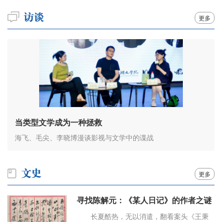
更多
当类型文学成为一种拯救
海飞、毛尖、李晓博漫谈影视与文学中的谍战
更多
寻找陈解元：《某人日记》的作者之谜
长夏酷热，无以消遣，翻看案头《王秉