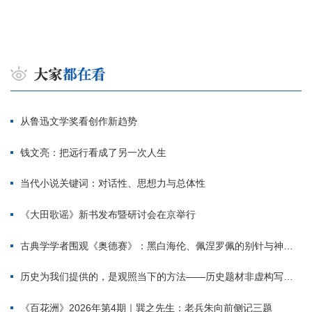
从鲁迅文学奖看创作新趋势
钱文亮：把远行看成了另一次人生
当代小说关键词：对话性、思想力与总体性
《大田歌谣》新书发布暨研讨会在京举行
古典学学者围观《奥德赛》：黑白海伦、佩涅罗佩的别针与神秘入侵者
历史为我们提供的，是观照当下的方法——历史题材非虚构写作多人谈
《百花洲》2026年第4期｜巽之先生：老兵朱向前侧记三题