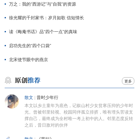
万之：我的“西游记”与“自我”的资源
徐光耀的千封家书：岁月如歌 信短情长
读《晦庵书话》品“四个一点”的真味
启功先生的“四个口袋”
北宋使节眼中的燕京
更多
散文
|
昔时少年行
本文以乡土童年为底色，记叙山村少女贫寒压抑的少年时
光。曾被邻里轻视、校园同伴孤立排挤，唯有埋头苦读支
撑自己，最终成为全村唯一考上初中的人。邻里态度反转
之后，昔日敌对的伙伴