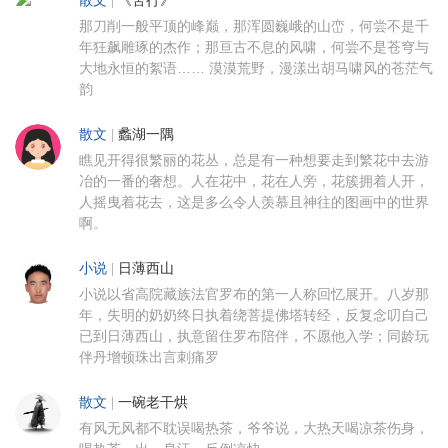
散文
|
《苦行》
那刀削一般平顶的峰巅，那浑圆巍峨的山峦，何尝不是千
年狂飙雕琢的杰作；那亘古不息的风啸，何尝不是苍穹与
大地永恒的絮语…… 漠漠荒野，漫漾出胡马啸风的苍茫气
韵
散文
|
蠡湖一隅
瞧见开得很繁丽的花丛，总是有一种想要走到繁花中去游
冶的一番的奢想。人在花中，花在人旁，花簇拥着人开，
人摇曳着花去，这是多么令人羡慕且神往的图画中的世界
啊。
小说
|
日薄西山
小说以省高院藏族法官罗布的第一人称回忆展开。八岁那
年，失明的奶奶终日执着绕菩提佛塔转经，反复念叨自己
已到日薄西山，执意留住罗布陪伴，不愿他入学；同龄玩
伴丹增顿珠出言刺痛罗
散文
|
一碗老干烘
有风无风都不耽误喝热茶，爷爷说，大热天喝凉茶伤身，