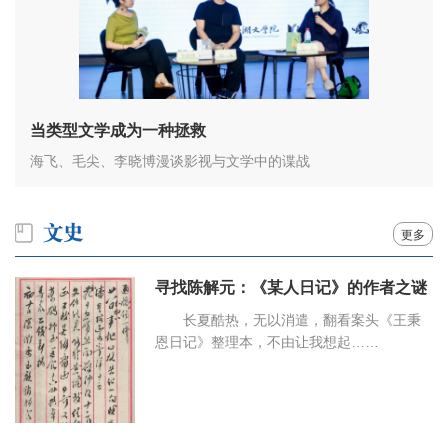
当类型文学成为一种拯救
海飞、毛尖、李晓博漫谈影视与文学中的谍战
更多
寻找陈解元：《某人日记》的作者之谜
长夏酷热，无以消遣，翻看案头《王秉
恩日记》整理本，不由让我想起……