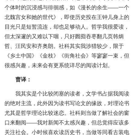
个体时的沉浸感与徘徊感，如《漫长的余生——一个
北魏宫女和她的世代》，即使历史投在王钟儿身上的
目光只是短暂流连，却也足够动人。哲学我很爱读，
但太深邃的又难以下咽，只好囫囵吞枣翻几页韩炳
哲、汪民安和齐奥朗。社科其实我涉猎较少，限于
《乡土中国》《金枝》《街角社会》等寥寥一束，但
很感兴趣，未来会有更系统详尽的阅读计划。
曹译：
我其实是个比较闭塞的读者，文学书占据我阅读
的绝对主流，此外因为读书写论文的缘故，对理论书
尤其是哲学理论比较迷恋。社科则当做了解社会的窗
口来翻阅——我对新闻不太感兴趣，但总觉得应该多
关注社会。小时候喜欢读历史书，当做等同看古装电