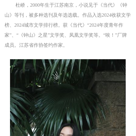
杜峤，2000年生于江苏南京，小说见于《当代》《钟
山》等刊，被多种选刊及年选选载。作品入选2024收获文学
榜、2024城市文学排行榜。获《当代》“2024年度青年作
家”、“《钟山》之星”文学奖、凤凰文学奖等。“唉！”厂牌
成员。江苏省作协签约作家。