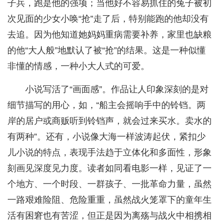
子兵，跑是他的强项；当他好不容易抓住的兔子被初
次见面的少女小唤“抢”走了后，特别能跑的他却没有
去追。因为他知道她妈妈重病需要补养，家里也缺粮
的他“大人般”地默认了被“抢”的结果。这是一种似懂
非懂的情感，一种小大人式的可爱。
小说写活了“画面感”。作品让人印象深刻的是对
细节描写的用心，如，“船主会摇响手中的铃铛。两
岸的居户或商贩听到铃铛声，就会过来买水。卖水的
有两种”。还有，小说像大海一样波涛起伏，紧扣少
儿小说的特点，表现手法趋于立体化和多面性，形象
刻画见深度见力度。读者如同看电影一样，见证了一
个地方、一个时段、一群孩子、一批革命力量，虽然
一路艰难险阻、危险重重，虽然战火笼罩下的童年生
活有困窘也有苦涩，但正是因为离殇与战火中相携相