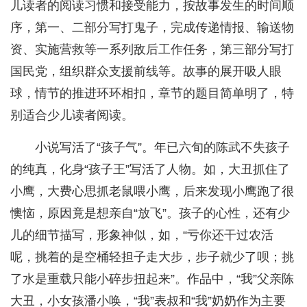
儿读者的阅读习惯和接受能力，按故事发生的时间顺
序，第一、二部分写打鬼子，完成传递情报、输送物
资、实施营救等一系列敌后工作任务，第三部分写打
国民党，组织群众支援前线等。故事的展开吸人眼
球，情节的推进环环相扣，章节的题目简单明了，特
别适合少儿读者阅读。
小说写活了“孩子气”。年已六旬的陈武不失孩子
的纯真，化身“孩子王”写活了人物。如，大丑抓住了
小鹰，大费心思抓老鼠喂小鹰，后来发现小鹰跑了很
懊恼，原因竟是想亲自“放飞”。孩子的心性，还有少
儿的细节描写，形象神似，如，“亏你还干过农活
呢，挑着的是空桶轻担子走大步，步子就少了呗；挑
了水是重载只能小碎步扭起来”。作品中，“我”父亲陈
大丑，小女孩潘小唤，“我”表叔和“我”奶奶作为主要