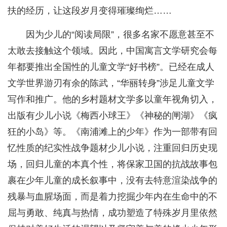
扶的经历，让这段岁月变得璀璨绚烂……
因为少儿的“阅读局限”，很多名家不愿意甚至不
太敢去接触这个领域。因此，中国寓言文学研究会每
年都要推出全国性的儿童文学“好书榜”。已经在成人
文学世界游刃有余的陈武，“华丽转身”涉足儿童文学
写作和推广。他的乡村题材文学多以童年视角切入，
出版有少儿小说《梅西小球王》《神秘的闸湖》《疯
狂的小岛》等。《南浦滩上的少年》作为一部带有回
忆性质的纪实性战争题材少儿小说，注重回归历史现
场，回归儿童的本真个性，将保家卫国的抗战故事包
裹在少年儿童的成长叙事中，没有去特意渲染战争的
残暴与血腥场面，而是着力挖掘少年内在生命中的不
屈与勇敢、纯真与热情，成功塑造了特殊岁月里依然