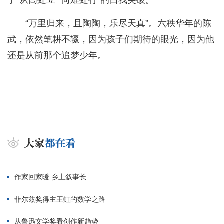
了“从高处立”“向难处行”的自我突破。
“万里归来，且陶陶，乐尽天真”。六秩华年的陈
武，依然笔耕不辍，因为孩子们期待的眼光，因为他
还是从前那个追梦少年。
作家回家暖 乡土叙事长
菲尔兹奖得主王虹的数学之路
从鲁迅文学奖看创作新趋势