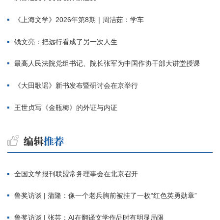
《上海文学》2026年第8期｜周洁茹：学车
钱文亮：把远行看成了另一次人生
最高人民法院党组书记、院长张军为中国作协干部大讲堂授课
《大田歌谣》新书发布暨研讨会在京举行
王世贞写《金瓶梅》的外证与内证
全国文学报刊联盟常务理事会在北京召开
鲁奖访谈 | 蒲隆：像一个老兵胸前被挂了一枚“红色英勇勋章”
鲁奖访谈 | 张芸：AI在翻译文学作品时有明显局限