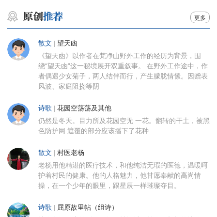
更多
散文
|
望天凼
《望天凼》以作者在梵净山野外工作的经历为背景，围
绕“望天凼”这一秘境展开双重叙事。 在野外工作途中，作
者偶遇少女菊子，两人结伴而行，产生朦胧情愫。因赠表
风波、家庭阻挠等阴
诗歌
|
花园空荡荡及其他
仍然是冬天。目力所及花园空无 一花。翻转的干土，被黑
色防护网 遮覆的部分应该播下了花种
散文
|
村医老杨
老杨用他精湛的医疗技术，和他纯洁无瑕的医德，温暖呵
护着村民的健康。他的人格魅力，他甘愿奉献的高尚情
操，在一个少年的眼里，跟星辰一样璀璨夺目。
诗歌
|
屈原故里帖（组诗）