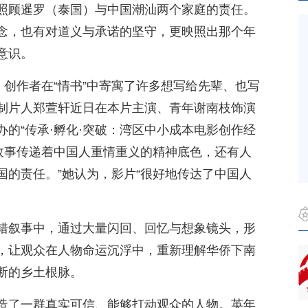
照顾暹罗（泰国）与中国潮汕两个家庭的责任。
念，也有对道义与承诺的坚守，更映照出那个年
意识。
，创作者在“情书”中寄寓了许多想写给先辈、也写
制片人郑萱轩近日在本片主演、青年谢南枝饰演
的“传承·孵化·突破：湾区中小成本电影创作经
个故事传递着中国人重情重义的精神底色，还有人
国的责任。”她认为，影片“很好地传达了中国人
错叙事中，通过大量闪回、回忆与想象镜头，形
，让观众在人物命运沉浮中，重新理解华侨下南
断的乡土根脉。
造了一群真实可信、能够打动观众的人物。英年