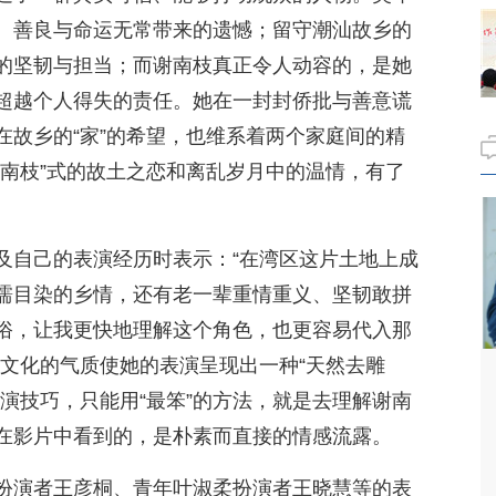
、善良与命运无常带来的遗憾；留守潮汕故乡的
的坚韧与担当；而谢南枝真正令人动容的，是她
超越个人得失的责任。她在一封封侨批与善意谎
在故乡的“家”的希望，也维系着两个家庭间的精
巢南枝”式的故土之恋和离乱岁月中的温情，有了
及自己的表演经历时表示：“在湾区这片土地上成
濡目染的乡情，还有老一辈重情重义、坚韧敢拼
俗，让我更快地理解这个角色，也更容易代入那
域文化的气质使她的表演呈现出一种“天然去雕
演技巧，只能用“最笨”的方法，就是去理解谢南
在影片中看到的，是朴素而直接的情感流露。
扮演者王彦桐、青年叶淑柔扮演者王晓慧等的表