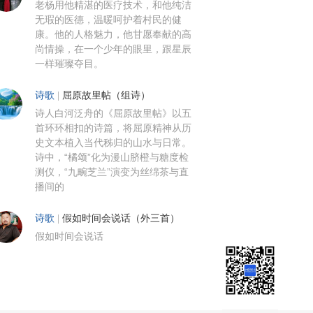
老杨用他精湛的医疗技术，和他纯洁
无瑕的医德，温暖呵护着村民的健
康。他的人格魅力，他甘愿奉献的高
尚情操，在一个少年的眼里，跟星辰
一样璀璨夺目。
诗歌
|
屈原故里帖（组诗）
诗人白河泛舟的《屈原故里帖》以五
首环环相扣的诗篇，将屈原精神从历
史文本植入当代秭归的山水与日常。
诗中，“橘颂”化为漫山脐橙与糖度检
测仪，“九畹芝兰”演变为丝绵茶与直
播间的
诗歌
|
假如时间会说话（外三首）
假如时间会说话