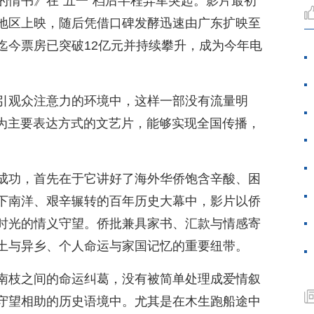
的情书》在“五一”档后半程异军突起。影片最初
地区上映，随后凭借口碑发酵迅速由广东扩映至
迄今票房已突破12亿元并持续攀升，成为今年电
引观众注意力的环境中，这样一部没有流量明
言为主要表达方式的文艺片，能够实现全国传播，
成功，首先在于它讲好了海外华侨饱含辛酸、困
下南洋、艰辛辗转的百年历史大幕中，影片以侨
时光的情义守望。侨批兼具家书、汇款与情感寄
土与异乡、个人命运与家国记忆的重要纽带。
南枝之间的命运纠葛，没有被简单处理成爱情叙
守望相助的历史语境中。尤其是在木生跑船途中