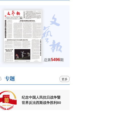
5496
总第
期
更多
纪念中国人民抗日战争暨
世界反法西斯战争胜利80
周年