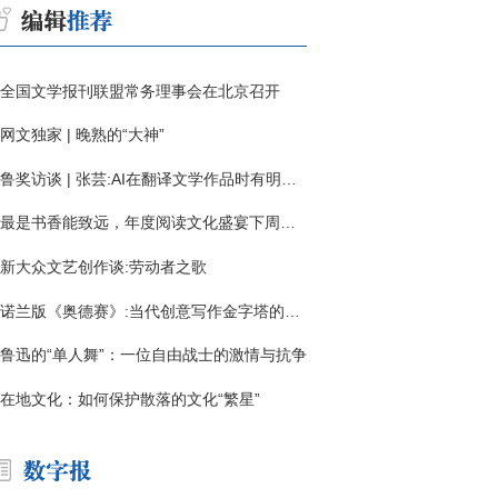
全国文学报刊联盟常务理事会在北京召开
网文独家 | 晚熟的“大神”
鲁奖访谈 | 张芸:AI在翻译文学作品时有明显局限
最是书香能致远，年度阅读文化盛宴下周启幕
新大众文艺创作谈:劳动者之歌
诺兰版《奥德赛》:当代创意写作金字塔的宏伟与平庸
鲁迅的“单人舞”：一位自由战士的激情与抗争
在地文化：如何保护散落的文化“繁星”