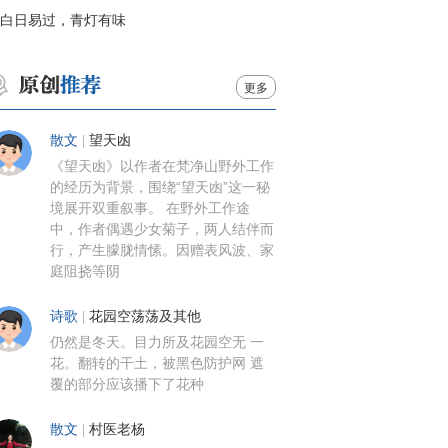
白日易过，青灯有味
更多
散文
|
望天凼
《望天凼》以作者在梵净山野外工作
的经历为背景，围绕“望天凼”这一秘
境展开双重叙事。 在野外工作途
中，作者偶遇少女菊子，两人结伴而
行，产生朦胧情愫。因赠表风波、家
庭阻挠等阴
诗歌
|
花园空荡荡及其他
仍然是冬天。目力所及花园空无 一
花。翻转的干土，被黑色防护网 遮
覆的部分应该播下了花种
散文
|
村医老杨