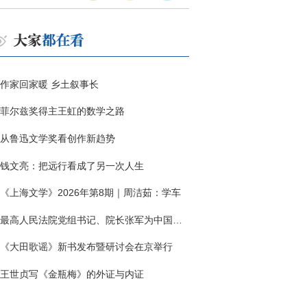
作家回家暖 乡土叙事长
菲尔兹奖得主王虹的数学之路
从鲁迅文学奖看创作新趋势
钱文亮：把远行看成了另一次人生
《上海文学》2026年第8期｜周洁茹：学车
最高人民法院党组书记、院长张军为中国作协干部大讲堂授课
《大田歌谣》新书发布暨研讨会在京举行
王世贞写《金瓶梅》的外证与内证