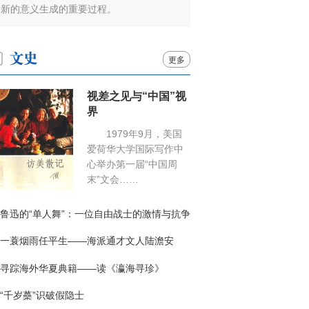
新的意义生成的重要过程。
更多
视差之见与“中国”视
界
1979年9月，美国
爱荷华大学国际写作中
心举办第一届“中国周
末”文会……
鲁迅的“单人舞”：一位自由战士的激情与抗争
一蓑烟雨任平生——海派通才文人陆澹安
寻踪海外华夏典籍——读《瀛海寻珍》
“千岁蘽”识破假隐士