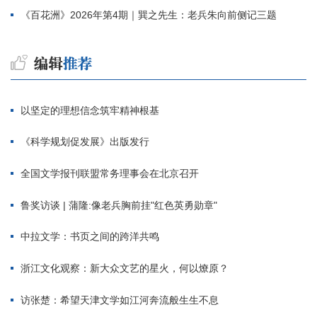
《百花洲》2026年第4期｜巽之先生：老兵朱向前侧记三题
以坚定的理想信念筑牢精神根基
《科学规划促发展》出版发行
全国文学报刊联盟常务理事会在北京召开
鲁奖访谈 | 蒲隆:像老兵胸前挂"红色英勇勋章"
中拉文学：书页之间的跨洋共鸣
浙江文化观察：新大众文艺的星火，何以燎原？
访张楚：希望天津文学如江河奔流般生生不息