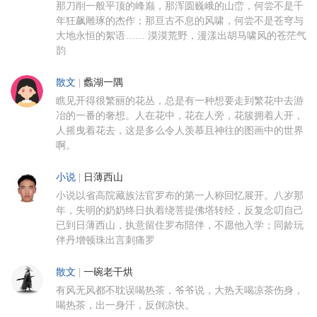
那刀削一般平顶的峰巅，那浑圆巍峨的山峦，何尝不是千
年狂飙雕琢的杰作；那亘古不息的风啸，何尝不是苍穹与
大地永恒的絮语…… 漠漠荒野，漫漾出胡马啸风的苍茫气
韵
散文
|
蠡湖一隅
瞧见开得很繁丽的花丛，总是有一种想要走到繁花中去游
冶的一番的奢想。人在花中，花在人旁，花簇拥着人开，
人摇曳着花去，这是多么令人羡慕且神往的图画中的世界
啊。
小说
|
日薄西山
小说以省高院藏族法官罗布的第一人称回忆展开。八岁那
年，失明的奶奶终日执着绕菩提佛塔转经，反复念叨自己
已到日薄西山，执意留住罗布陪伴，不愿他入学；同龄玩
伴丹增顿珠出言刺痛罗
散文
|
一碗老干烘
有风无风都不耽误喝热茶，爷爷说，大热天喝凉茶伤身，
喝热茶，出一身汗，反倒凉快。