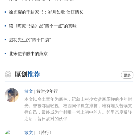
徐光耀的千封家书：岁月如歌 信短情长
读《晦庵书话》品“四个一点”的真味
启功先生的“四个口袋”
北宋使节眼中的燕京
更多
散文
|
昔时少年行
本文以乡土童年为底色，记叙山村少女贫寒压抑的少年时
光。曾被邻里轻视、校园同伴孤立排挤，唯有埋头苦读支
撑自己，最终成为全村唯一考上初中的人。邻里态度反转
之后，昔日敌对的伙伴
散文
|
《苦行》