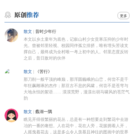
更多
散文
|
昔时少年行
本文以乡土童年为底色，记叙山村少女贫寒压抑的少年时
光。曾被邻里轻视、校园同伴孤立排挤，唯有埋头苦读支
撑自己，最终成为全村唯一考上初中的人。邻里态度反转
之后，昔日敌对的伙伴
散文
|
《苦行》
那刀削一般平顶的峰巅，那浑圆巍峨的山峦，何尝不是千
年狂飙雕琢的杰作；那亘古不息的风啸，何尝不是苍穹与
大地永恒的絮语…… 漠漠荒野，漫漾出胡马啸风的苍茫气
韵
散文
|
蠡湖一隅
瞧见开得很繁丽的花丛，总是有一种想要走到繁花中去游
冶的一番的奢想。人在花中，花在人旁，花簇拥着人开，
人摇曳着花去，这是多么令人羡慕且神往的图画中的世界