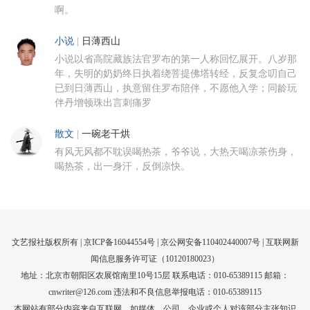
啊。
小说
|
日薄西山
小说以省高院藏族法官罗布的第一人称回忆展开。八岁那
年，失明的奶奶终日执着绕菩提佛塔转经，反复念叨自己
已到日薄西山，执意留住罗布陪伴，不愿他入学；同龄玩
伴丹增顿珠出言刺痛罗
散文
|
一碗老干烘
有风无风都不耽误喝热茶，爷爷说，大热天喝凉茶伤身，
喝热茶，出一身汗，反倒凉快。
文艺报社版权所有 |
京ICP备16044554号
| 京公网安备110402440007号 |
互联网新
闻信息服务许可证（10120180023）
地址：北京市朝阳区农展馆南里10号15层 联系电话：010-65389115 邮箱：
cnwriter@126.com 违法和不良信息举报电话：010-65389115
本网站有部分内容来自互联网，如媒体、公司、企业或个人对该部分主张知识