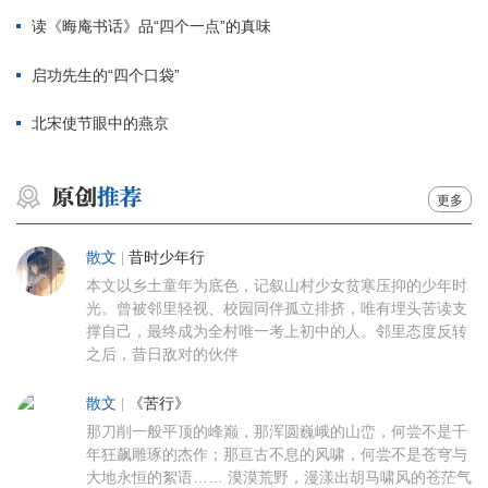
读《晦庵书话》品“四个一点”的真味
启功先生的“四个口袋”
北宋使节眼中的燕京
更多
散文
|
昔时少年行
本文以乡土童年为底色，记叙山村少女贫寒压抑的少年时
光。曾被邻里轻视、校园同伴孤立排挤，唯有埋头苦读支
撑自己，最终成为全村唯一考上初中的人。邻里态度反转
之后，昔日敌对的伙伴
散文
|
《苦行》
那刀削一般平顶的峰巅，那浑圆巍峨的山峦，何尝不是千
年狂飙雕琢的杰作；那亘古不息的风啸，何尝不是苍穹与
大地永恒的絮语…… 漠漠荒野，漫漾出胡马啸风的苍茫气