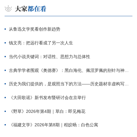
从鲁迅文学奖看创作新趋势
钱文亮：把远行看成了另一次人生
当代小说关键词：对话性、思想力与总体性
古典学学者围观《奥德赛》：黑白海伦、佩涅罗佩的别针与神秘入侵者
历史为我们提供的，是观照当下的方法——历史题材非虚构写作多人谈
《大田歌谣》新书发布暨研讨会在京举行
《野草》2026年第4期｜草白：即见梅花
《福建文学》2026年第8期｜程皎旸：白色公寓