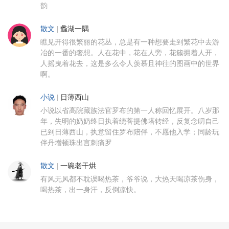
韵
散文
|
蠡湖一隅
瞧见开得很繁丽的花丛，总是有一种想要走到繁花中去游
冶的一番的奢想。人在花中，花在人旁，花簇拥着人开，
人摇曳着花去，这是多么令人羡慕且神往的图画中的世界
啊。
小说
|
日薄西山
小说以省高院藏族法官罗布的第一人称回忆展开。八岁那
年，失明的奶奶终日执着绕菩提佛塔转经，反复念叨自己
已到日薄西山，执意留住罗布陪伴，不愿他入学；同龄玩
伴丹增顿珠出言刺痛罗
散文
|
一碗老干烘
有风无风都不耽误喝热茶，爷爷说，大热天喝凉茶伤身，
喝热茶，出一身汗，反倒凉快。