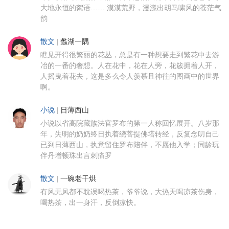
大地永恒的絮语…… 漠漠荒野，漫漾出胡马啸风的苍茫气
韵
散文
|
蠡湖一隅
瞧见开得很繁丽的花丛，总是有一种想要走到繁花中去游
冶的一番的奢想。人在花中，花在人旁，花簇拥着人开，
人摇曳着花去，这是多么令人羡慕且神往的图画中的世界
啊。
小说
|
日薄西山
小说以省高院藏族法官罗布的第一人称回忆展开。八岁那
年，失明的奶奶终日执着绕菩提佛塔转经，反复念叨自己
已到日薄西山，执意留住罗布陪伴，不愿他入学；同龄玩
伴丹增顿珠出言刺痛罗
散文
|
一碗老干烘
有风无风都不耽误喝热茶，爷爷说，大热天喝凉茶伤身，
喝热茶，出一身汗，反倒凉快。