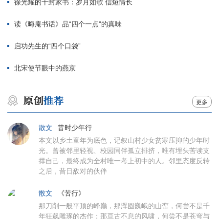
徐光耀的千封家书：岁月如歌 信短情长
读《晦庵书话》品“四个一点”的真味
启功先生的“四个口袋”
北宋使节眼中的燕京
更多
散文
|
昔时少年行
本文以乡土童年为底色，记叙山村少女贫寒压抑的少年时
光。曾被邻里轻视、校园同伴孤立排挤，唯有埋头苦读支
撑自己，最终成为全村唯一考上初中的人。邻里态度反转
之后，昔日敌对的伙伴
散文
|
《苦行》
那刀削一般平顶的峰巅，那浑圆巍峨的山峦，何尝不是千
年狂飙雕琢的杰作；那亘古不息的风啸，何尝不是苍穹与