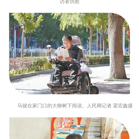
访者供图
马骏在家门口的大柳树下阅读。人民网记者 梁宏鑫摄