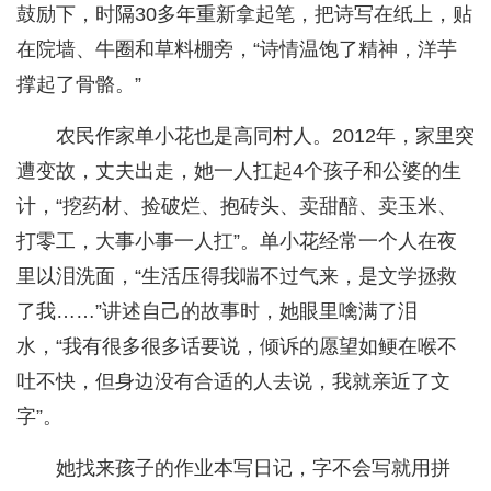
鼓励下，时隔30多年重新拿起笔，把诗写在纸上，贴
在院墙、牛圈和草料棚旁，“诗情温饱了精神，洋芋
撑起了骨骼。”
农民作家单小花也是高同村人。2012年，家里突
遭变故，丈夫出走，她一人扛起4个孩子和公婆的生
计，“挖药材、捡破烂、抱砖头、卖甜醅、卖玉米、
打零工，大事小事一人扛”。单小花经常一个人在夜
里以泪洗面，“生活压得我喘不过气来，是文学拯救
了我……”讲述自己的故事时，她眼里噙满了泪
水，“我有很多很多话要说，倾诉的愿望如鲠在喉不
吐不快，但身边没有合适的人去说，我就亲近了文
字”。
她找来孩子的作业本写日记，字不会写就用拼