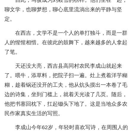
自此，马骏成为刘毅雪的榜样。他们坐在一起，
聊文学，也聊梦想，聊心底里流淌出来的平静与坚
定。
在西吉，文学不是一个人的单打独斗，而是一群
人的惺惺相惜。在彼此的鼓舞下，越来越多的人拿起
了笔。
天还没大亮，西吉县高同村农民李成山就起来
了。喂牛，添草料，把院子扫一遍。灶上煮着洋芋糊
糊，趁着锅还没开的工夫，他从炕头摸出一本卷了毛
边的诗集，坐到门槛上，就着天光读了几页。随后，
他把书塞回枕下，扛起锄头下地了。这是当地众多农
民作家真实生活的写照。
李成山今年62岁，年轻时喜欢写诗，在周围人的