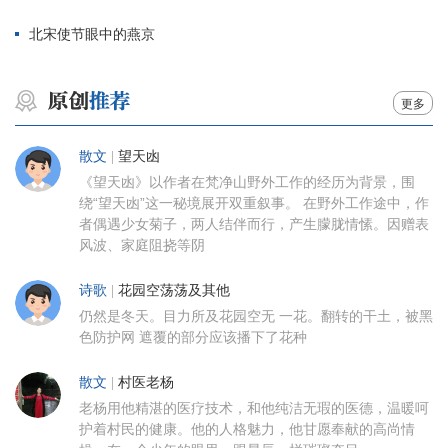
北宋使节眼中的燕京
更多
散文
|
望天凼
《望天凼》以作者在梵净山野外工作的经历为背景，围
绕“望天凼”这一秘境展开双重叙事。 在野外工作途中，作
者偶遇少女菊子，两人结伴而行，产生朦胧情愫。因赠表
风波、家庭阻挠等阴
诗歌
|
花园空荡荡及其他
仍然是冬天。目力所及花园空无 一花。翻转的干土，被黑
色防护网 遮覆的部分应该播下了花种
散文
|
村医老杨
老杨用他精湛的医疗技术，和他纯洁无瑕的医德，温暖呵
护着村民的健康。他的人格魅力，他甘愿奉献的高尚情