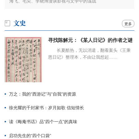
海飞、毛尖、李晓博漫谈影视与文学中的谍战
更多
寻找陈解元：《某人日记》的作者之谜
长夏酷热，无以消遣，翻看案头《王秉
恩日记》整理本，不由让我想起……
万之：我的“西游记”与“自我”的资源
徐光耀的千封家书：岁月如歌 信短情长
读《晦庵书话》品“四个一点”的真味
启功先生的“四个口袋”