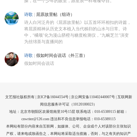
操，在一个少年的眼里，跟星辰一样璀璨夺目。
诗歌
|
屈原故里帖（组诗）
诗人白河泛舟的《屈原故里帖》以五首环环相扣的诗篇，
将屈原精神从历史文本植入当代秭归的山水与日常。诗
中，“橘颂”化为漫山脐橙与糖度检测仪，“九畹芝兰”演变
为丝绵茶与直播间的
诗歌
|
假如时间会说话（外三首）
假如时间会说话
文艺报社版权所有 |
京ICP备16044554号
| 京公网安备110402440007号 |
互联网新
闻信息服务许可证（10120180023）
地址：北京市朝阳区农展馆南里10号15层 联系电话：010-65389115 邮箱：
cnwriter@126.com 违法和不良信息举报电话：010-65389115
本网站有部分内容来自互联网，如媒体、公司、企业或个人对该部分主张知识
产权，请来电或致函告之，本网站将采取适当措施，否则，与之有关的知识产