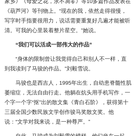
家乡》《母爱之花，永不凋零》等10多篇作品发表在
《葫芦河》等刊物上。“现在的我，依然走得很慢，
写字时手指要很用力，说话需要重复好几遍才能被听
清。可我的心里装着整片星空。”她说。
“我们可以活成一部伟大的作品”
“身体的限制曾让我觉得自己和别人不一样，直
到我读到了马骏的作品。”刘毅雪说。
马骏也是西吉人，1995年出生，自幼患脊髓性肌
萎缩症，无法自由行走。他躺在炕头用手机写作，一
个字一个字“抠”出的散文集《青白石阶》，获得第十
三届全国少数民族文学创作骏马奖散文奖。他
说：“文学对我来说，是一种尊严。”