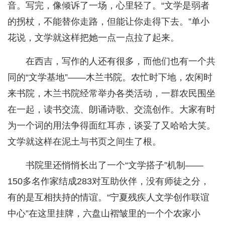
音。写完，像倾诉了一场，心里轻了。“文学是弱者
的拐杖，不能替你走路，但能让你走得下去。”单小
花说，文学就这样把她一点一点拉了起来。
在西吉，写作的人还有很多，而他们也有一个共
同的“文学基地”——木兰书院。农忙时下地，农闲时
来书院，木兰书院经常举办各类活动，一群农民围坐
在一起，读书交流、朗诵诗歌、交流创作。大家有时
为一个词的用法争得面红耳赤，谈妥了又哈哈大笑。
文学就这样在泥土与书页之间生了根。
书院里还悄悄长出了一个“文学搭子”机制——
150多名作家结成283对互助伙伴，没有师徒之分，
有的是互相扶持的情谊。“宁夏残疾人文学创作联谊
中心”在这里挂牌，六盘山褶皱里的一个个农家小