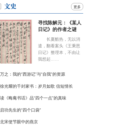
更多
寻找陈解元：《某人
日记》的作者之谜
长夏酷热，无以消
遣，翻看案头《王秉恩
日记》整理本，不由让
我想起……
万之：我的“西游记”与“自我”的资源
徐光耀的千封家书：岁月如歌 信短情长
读《晦庵书话》品“四个一点”的真味
启功先生的“四个口袋”
北宋使节眼中的燕京