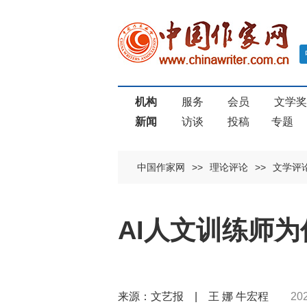
机构
服务
会员
文学
新闻
访谈
投稿
专题
中国作家网
>>
理论评论
>>
文学评
AI人文训练师
来源：文艺报 | 王 娜 牛宏程
20