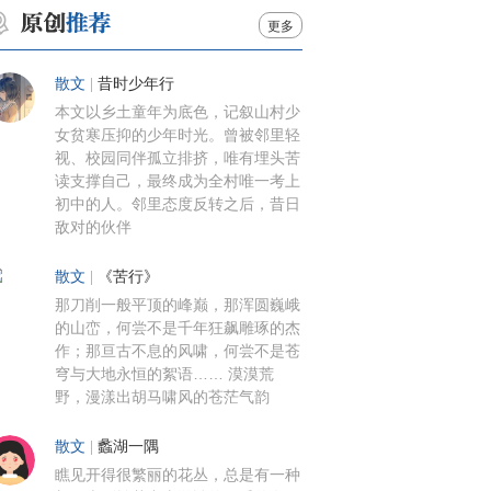
更多
散文
|
昔时少年行
本文以乡土童年为底色，记叙山村少
女贫寒压抑的少年时光。曾被邻里轻
视、校园同伴孤立排挤，唯有埋头苦
读支撑自己，最终成为全村唯一考上
初中的人。邻里态度反转之后，昔日
敌对的伙伴
散文
|
《苦行》
那刀削一般平顶的峰巅，那浑圆巍峨
的山峦，何尝不是千年狂飙雕琢的杰
作；那亘古不息的风啸，何尝不是苍
穹与大地永恒的絮语…… 漠漠荒
野，漫漾出胡马啸风的苍茫气韵
散文
|
蠡湖一隅
瞧见开得很繁丽的花丛，总是有一种