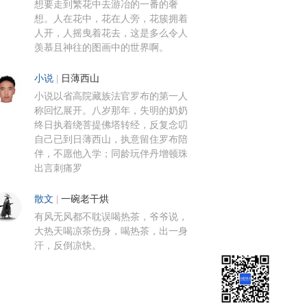
想要走到繁花中去游冶的一番的奢
想。人在花中，花在人旁，花簇拥着
人开，人摇曳着花去，这是多么令人
羡慕且神往的图画中的世界啊。
小说
|
日薄西山
小说以省高院藏族法官罗布的第一人
称回忆展开。八岁那年，失明的奶奶
终日执着绕菩提佛塔转经，反复念叨
自己已到日薄西山，执意留住罗布陪
伴，不愿他入学；同龄玩伴丹增顿珠
出言刺痛罗
散文
|
一碗老干烘
有风无风都不耽误喝热茶，爷爷说，
大热天喝凉茶伤身，喝热茶，出一身
汗，反倒凉快。