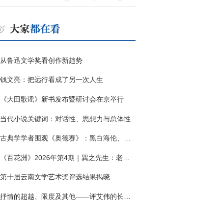
从鲁迅文学奖看创作新趋势
钱文亮：把远行看成了另一次人生
《大田歌谣》新书发布暨研讨会在京举行
当代小说关键词：对话性、思想力与总体性
古典学学者围观《奥德赛》：黑白海伦、佩涅罗佩的别针与神秘入侵者
《百花洲》2026年第4期｜巽之先生：老兵朱向前侧记三题
第十届云南文学艺术奖评选结果揭晓
抒情的超越、限度及其他——评艾伟的长篇小说《春歌》