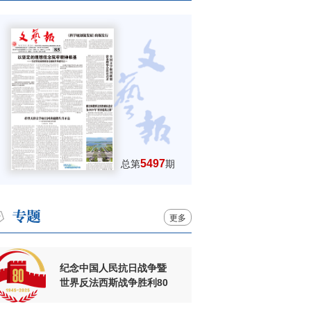
5497
总第
期
更多
纪念中国人民抗日战争暨
世界反法西斯战争胜利80
周年