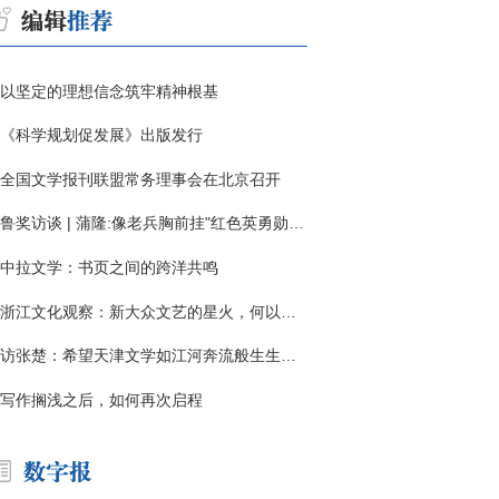
以坚定的理想信念筑牢精神根基
《科学规划促发展》出版发行
全国文学报刊联盟常务理事会在北京召开
鲁奖访谈 | 蒲隆:像老兵胸前挂"红色英勇勋章"
中拉文学：书页之间的跨洋共鸣
浙江文化观察：新大众文艺的星火，何以燎原？
访张楚：希望天津文学如江河奔流般生生不息
写作搁浅之后，如何再次启程