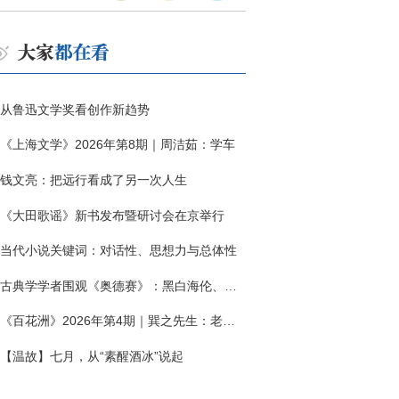
从鲁迅文学奖看创作新趋势
《上海文学》2026年第8期｜周洁茹：学车
钱文亮：把远行看成了另一次人生
《大田歌谣》新书发布暨研讨会在京举行
当代小说关键词：对话性、思想力与总体性
古典学学者围观《奥德赛》：黑白海伦、佩涅罗佩的别针与神秘入侵者
《百花洲》2026年第4期｜巽之先生：老兵朱向前侧记三题
【温故】七月，从“素醒酒冰”说起