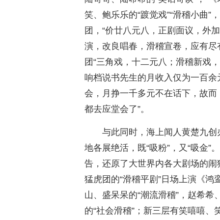
笑、鲍乐乐的“踱觉戏”“滑稽小曲”
团，“价廿八元八，正剧面议，外加
演，改良唱春，滑稽宣卷，应有尽
团“三角戏，十二元八；滑稽新戏
响档说书先生的月收入仅为一百余
会，月挣一千多元不在话下，故而
都去应堂会了”。
与此同时，海上闻人黄楚九创
地各展绝活，既“吸粉”，又“吸金”
告，还原了大世界内各大剧场的闹
猛虎团的“滑稽平剧”日场上演《
山、盛呆呆的“潮流滑稽”，赵希希
的“社会滑稽”；新三层有笑嘻嘻、