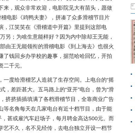
下来，观众非常欢迎，电影院见大有苗头，愿做
的滑稽电影《鸡鸭夫妻》，拼凑了众多滑稽节目片
演，江笑笑在《滑稽道中开篇》里提到这部电
一万另；为啥生意能样好？因为内中除却王无能，
一部由王无能领衔的滑稽电影《到上海去》也很火
赚了钱回乡办学校的趣事，据范哈哈回忆，开拍
资二千元。
，一度给滑稽艺人造就了生存空间。上电台的“摇
式，差距甚大。五马路上的“亚开”电台，曾为“滑
分，挤挤插插填满了各档滑稽节目，全靠商业广告
山等名角每天在几家电台有近十档节目，由于能
乎，甚或雇汽车赶场子，每月聘金高达500元。而
学艺不久，名不见经传，去电台独立开设一档节