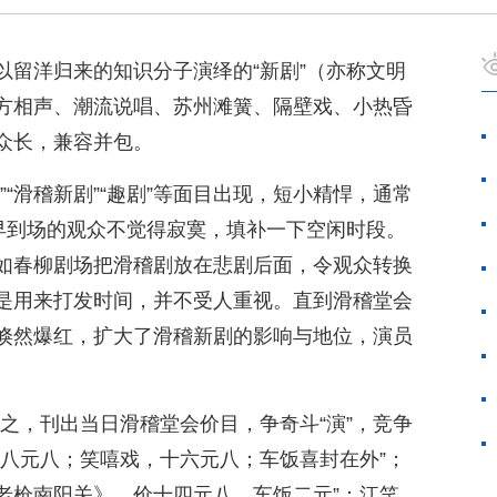
以留洋归来的知识分子演绎的“新剧”（亦称文明
方相声、潮流说唱、苏州滩簧、隔壁戏、小热昏
众长，兼容并包。
”“滑稽新剧”“趣剧”等面目出现，短小精悍，通常
提早到场的观众不觉得寂寞，填补一下空闲时段。
如春柳剧场把滑稽剧放在悲剧后面，令观众转换
是用来打发时间，并不受人重视。直到滑稽堂会
倏然爆红，扩大了滑稽新剧的影响与地位，演员
而告之，刊出当日滑稽堂会价目，争奇斗“演”，竞争
廿八元八；笑嘻戏，十六元八；车饭喜封在外”；
《老枪南阳关》，价十四元八，车饭二元”；江笑