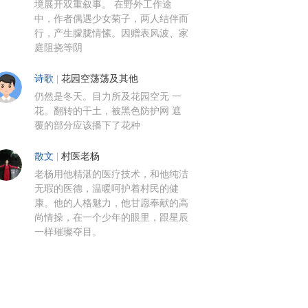
境展开双重叙事。 在野外工作途
中，作者偶遇少女菊子，两人结伴而
行，产生朦胧情愫。因赠表风波、家
庭阻挠等阴
诗歌
|
花园空荡荡及其他
仍然是冬天。目力所及花园空无 一
花。翻转的干土，被黑色防护网 遮
覆的部分应该播下了花种
散文
|
村医老杨
老杨用他精湛的医疗技术，和他纯洁
无瑕的医德，温暖呵护着村民的健
康。他的人格魅力，他甘愿奉献的高
尚情操，在一个少年的眼里，跟星辰
一样璀璨夺目。