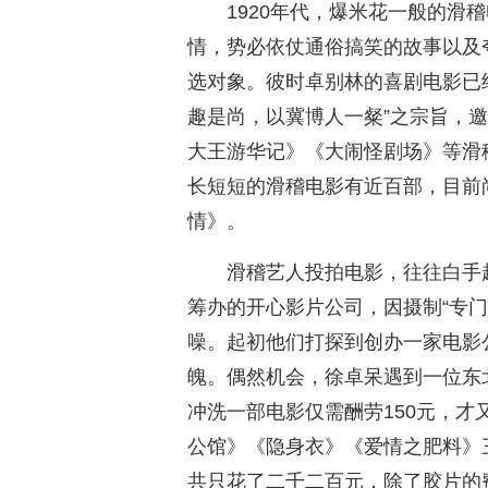
1920年代，爆米花一般的滑
情，势必依仗通俗搞笑的故事以及
选对象。彼时卓别林的喜剧电影已
趣是尚，以冀博人一粲”之宗旨，
大王游华记》《大闹怪剧场》等滑
长短短的滑稽电影有近百部，目前
情》。
滑稽艺人投拍电影，往往白手
筹办的开心影片公司，因摄制“专
噪。起初他们打探到创办一家电影
魄。偶然机会，徐卓呆遇到一位东
冲洗一部电影仅需酬劳150元，才又
公馆》《隐身衣》《爱情之肥料》
共只花了二千二百元，除了胶片的