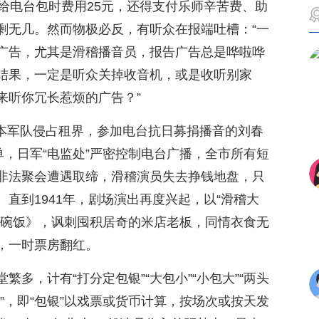
给电台包时费用25元，还得支付乐师辛苦费、助
剩无几。然而物极必反，有听众在报端吐槽：“一
广告，尤其是滑稽播音员，报告广告总是哗啦哗
结果，一定是听众关掉收音机，或是收听别家
来听你冗长惹烦的广告？”
，日本军队侵占租界，参加电台抗日募捐播音的刘春
单，日军“电监处”严密控制电台广播，全市所有短
非法聚会遭遇取缔，滑稽演员失去挣钱地盘，只
直到1941年，剧场演出再度兴起，以“滑稽大
一碗饭》，讽刺囤积居奇的米店老板，同情衣食无
，一时票房翻红。
多，计有“打分定包银”“大包小”“小包大”“两头
银”，即“包银”以戏票或货币计算，按场次或按天发