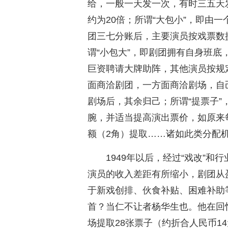
给，一般一天发一次，有时三五天
约为20倍；所谓“大包小”，即由
团三七分账后，主要演员按戏票数
谓“小包大”，即剧团拥有自身班
巨资聘请大牌助阵，其他演员按规
面商洽剧团，一方面商洽剧场，自
剧场后，其余归己；所谓“提票子
腕，并适当提高演出票价，如原来
额（2角）提取……诸如此类分配
1949年以后，经过“戏改”和
演员的收入差距有所缩小，剧团从
于新戏创排、伙食补贴、困难补助
首？当仁不让者杨华生也。他在回
场提取28张票子（约折合人民币1