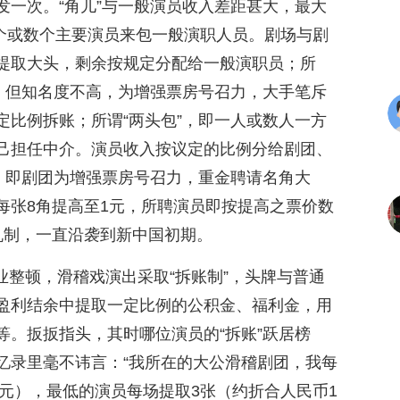
发一次。“角儿”与一般演员收入差距甚大，最大
一个或数个主要演员来包一般演职人员。剧场与剧
提取大头，剩余按规定分配给一般演职员；所
底，但知名度不高，为增强票房号召力，大手笔斥
定比例拆账；所谓“两头包”，即一人或数人一方
己担任中介。演员收入按议定的比例分给剧团、
”，即剧团为增强票房号召力，重金聘请名角大
每张8角提高至1元，所聘演员即按提高之票价数
机制，一直沿袭到新中国初期。
行业整顿，滑稽戏演出采取“拆账制”，头牌与普通
盈利结余中提取一定比例的公积金、福利金，用
等。扳扳指头，其时哪位演员的“拆账”跃居榜
忆录里毫不讳言：“我所在的大公滑稽剧团，我每
4元），最低的演员每场提取3张（约折合人民币1