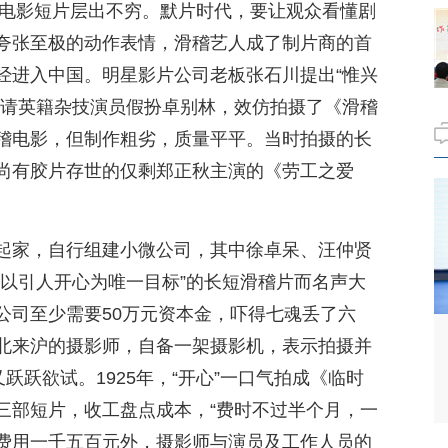
稽电影短片层出不穷。默片时代，要让观众看懂剧
夸张至极的动作表情，滑稽艺人成了制片商的首
经进入中国。明星影片公司老板张石川提出“惟兴
邀请英籍杂技演员假扮卓别林，效仿拍摄了《滑稽
稽电影，但制作粗劣，质量平平。当时拍摄的长
尚有胶片存世的仅剩郑正秋主演的《劳工之爱
起家，自行组建小微公司，其中徐卓呆、汪仲贤
门以引人开心为唯一目标”的长短滑稽片而名声大
公司至少需要50万元资本金，吓得七魂丢了六
北来沪的摄影师，自备一架摄影机，表示拍摄并
跃跃欲试。1925年，“开心”一口气拍成《临时
三部短片，收工盘点成本，“费时不过半个月，一
费用一千五百元外，摄影师与演员及工作人员的