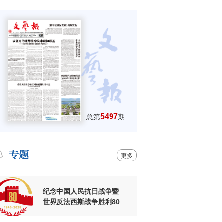
5497
总第
期
更多
纪念中国人民抗日战争暨
世界反法西斯战争胜利80
周年