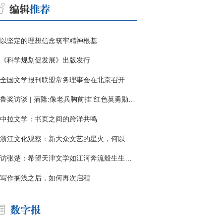
以坚定的理想信念筑牢精神根基
《科学规划促发展》出版发行
全国文学报刊联盟常务理事会在北京召开
鲁奖访谈 | 蒲隆:像老兵胸前挂"红色英勇勋章"
中拉文学：书页之间的跨洋共鸣
浙江文化观察：新大众文艺的星火，何以燎原？
访张楚：希望天津文学如江河奔流般生生不息
写作搁浅之后，如何再次启程