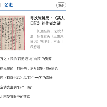
更多
寻找陈解元：《某人
日记》的作者之谜
长夏酷热，无以消
遣，翻看案头《王秉恩
日记》整理本，不由让
我想起……
万之：我的“西游记”与“自我”的资源
徐光耀的千封家书：岁月如歌 信短情长
读《晦庵书话》品“四个一点”的真味
启功先生的“四个口袋”
北宋使节眼中的燕京