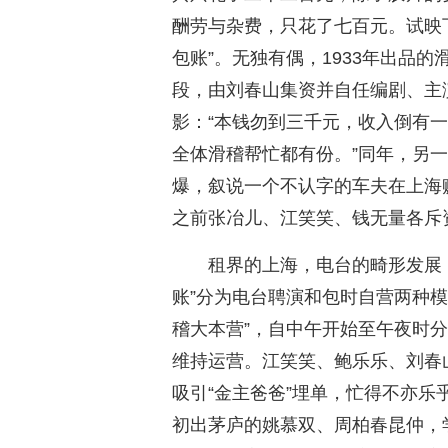
酬劳与杂费，只花了七百元。试映
包账”。无独有偶，1933年出品
段，由刘春山集资并自任编剧、主
影：“本钱勿到三千元，收入倒有
全体滑稽帮忙都有份。”同年，另
爆，叙说一个不认字的车夫在上海
之前张冶儿、江笑笑、钱无量各斥
租界的上海，电台的畸形发展
账”分为电台聘演和包时自营两种模
稽大本营”，自中午开始至午夜时
维持运营。江笑笑、鲍乐乐、刘春
吸引“金主爸爸”埋单，忙得不亦乐
初出茅庐的姚慕双、周柏春昆仲，