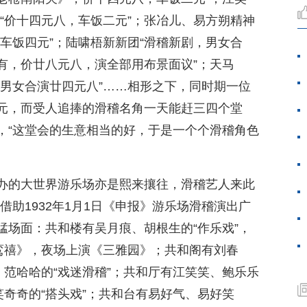
，“价十四元八，车饭二元”；张冶儿、易方朔精神
车饭四元”；陆啸梧新新团“滑稽新剧，男女合
有，价廿八元八，演全部用布景面议”；天马
，男女合演廿四元八”……相形之下，同时期一位
元，而受人追捧的滑稽名角一天能赶三四个堂
，“这堂会的生意相当的好，于是一个个滑稽角色
办的大世界游乐场亦是熙来攘往，滑稽艺人来此
。借助1932年1月1日《申报》游乐场滑稽演出广
猛场面：共和楼有吴月痕、胡根生的“作乐戏”，
鸿鸾禧》，夜场上演《三雅园》；共和阁有刘春
、范哈哈的“戏迷滑稽”；共和厅有江笑笑、鲍乐乐
笑奇奇的“搭头戏”；共和台有易好气、易好笑