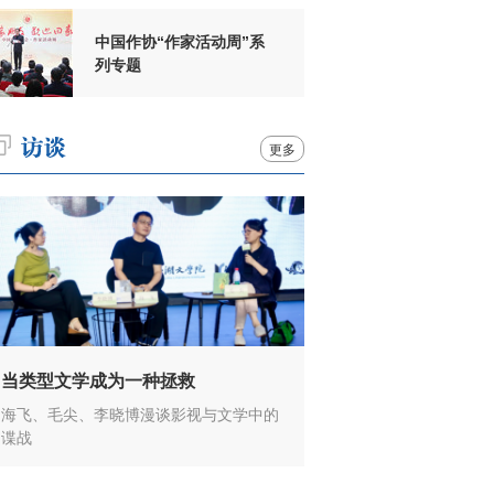
中国作协“作家活动周”系
列专题
更多
当类型文学成为一种拯救
海飞、毛尖、李晓博漫谈影视与文学中的
谍战