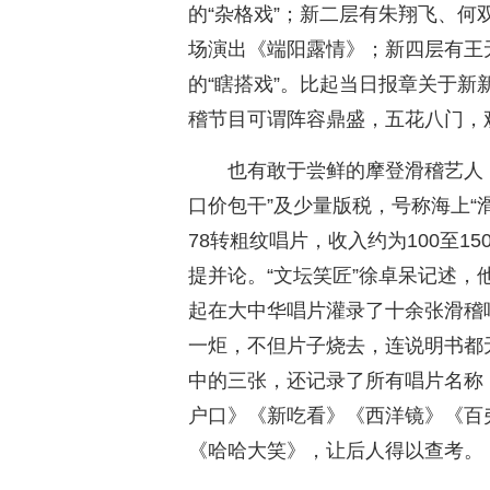
的“杂格戏”；新二层有朱翔飞、何
场演出《端阳露情》；新四层有王
的“瞎搭戏”。比起当日报章关于
稽节目可谓阵容鼎盛，五花八门，
也有敢于尝鲜的摩登滑稽艺人
口价包干”及少量版税，号称海上“
78转粗纹唱片，收入约为100至1
提并论。“文坛笑匠”徐卓呆记述
起在大中华唱片灌录了十余张滑稽唱
一炬，不但片子烧去，连说明书都
中的三张，还记录了所有唱片名称
户口》《新吃看》《西洋镜》《百
《哈哈大笑》，让后人得以查考。