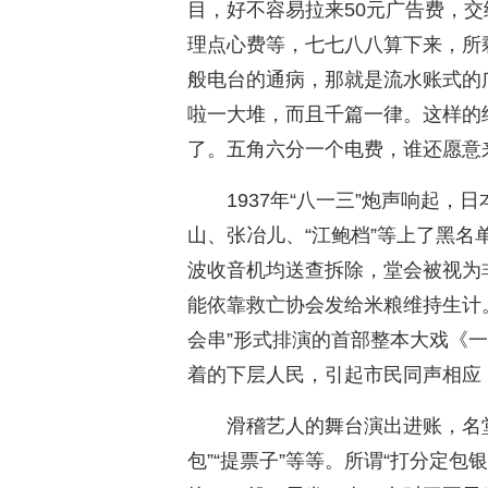
目，好不容易拉来50元广告费，交
理点心费等，七七八八算下来，所
般电台的通病，那就是流水账式的
啦一大堆，而且千篇一律。这样的
了。五角六分一个电费，谁还愿意
1937年“八一三”炮声响起
山、张冶儿、“江鲍档”等上了黑名
波收音机均送查拆除，堂会被视为
能依靠救亡协会发给米粮维持生计。
会串”形式排演的首部整本大戏《
着的下层人民，引起市民同声相应
滑稽艺人的舞台演出进账，名堂繁
包”“提票子”等等。所谓“打分定包