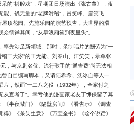
双呆的“搭腔戏”，星期团日场演出《张古董》，夜
无能、钱无量的“老牌滑稽”，吕笑峰、唐笑飞
新新屋顶花园、先施乐园的演艺预告，大世界的滑
观众徜徉其间，“从早浪厢笑到夜里头”。
，率先涉足新领域。那时，录制唱片的酬劳为“一
滑稽三大家”的王无能、刘春山、江笑笑，录单张
50元，与京剧名优、流行歌手的“通告费”尚无法相
，他曾自己编写脚本，又请陆希希、沈冰血等人一
片，然而“一二八之役（1932年），全家付之
无从查考了”。幸亏他的漫画家老友丁悚保留了其
：《半夜敲门》《隔壁房间》《看告示》《调查
弗得》《杀头生意》《万宝全书》《啥个说话》