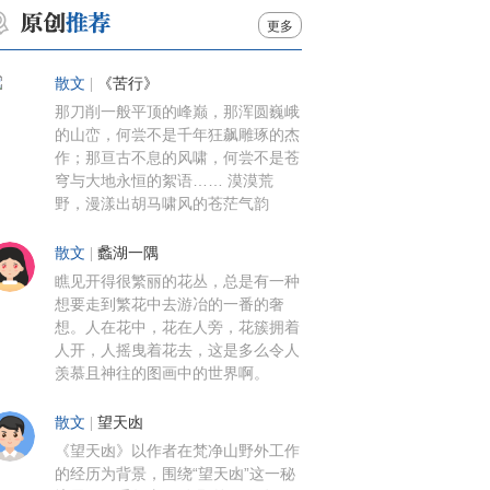
更多
散文
|
《苦行》
那刀削一般平顶的峰巅，那浑圆巍峨
的山峦，何尝不是千年狂飙雕琢的杰
作；那亘古不息的风啸，何尝不是苍
穹与大地永恒的絮语…… 漠漠荒
野，漫漾出胡马啸风的苍茫气韵
散文
|
蠡湖一隅
瞧见开得很繁丽的花丛，总是有一种
想要走到繁花中去游冶的一番的奢
想。人在花中，花在人旁，花簇拥着
人开，人摇曳着花去，这是多么令人
羡慕且神往的图画中的世界啊。
散文
|
望天凼
《望天凼》以作者在梵净山野外工作
的经历为背景，围绕“望天凼”这一秘