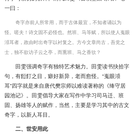
一曰：
奇字亦前人所常用，而于古体最宜，不知者诵以为
怪。嗟夫！诗文固不必怪也。然班、马等赋，所以使人嵬眼
澒耳者，政由时出奇字以衬复之。方今文章尚古，吾党之
士，独不欲访子云之亭，而熏班、马之香欤？
田雯强调奇字有独特艺术魅力。田雯读书抉拾字
句，有餖飣之目，癖好新异，老而愈怪。“嵬眼澒
耳”四字就是来自唐代樊宗师以难读著称的《绛守居
园池记》。田雯倡导大家在写作中学习司马迁、班
固、扬雄等人的赋作，当然，主要是学习其中的古文
奇字，以新人耳目。
二、世安用此