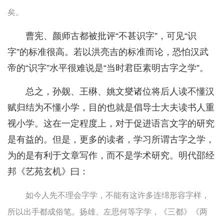
矣。
曹宪、颜师古都被批评“不甚识字”，可见“识
字”的标准很高。若以洪亮吉的标准而论，恐怕汉武
帝的“识字”水平很难说是“当时君臣素明古字之学”。
总之，孙觌、王楙、姚文燮诸位将后人读不懂汉
赋归结为不懂小学，目的也就是倡导士大夫读书人重
视小学。这在一定程度上，对于促进语言文字的研究
是有益的。但是，更多的读者，学习所谓古字之学，
为的是有利于文章写作，而不是学术研究。明代邵经
邦《艺苑玄机》曰：
如今人先不理会字学，不能有这许多连绵形容字样，
所以出手都成俗笔。扬雄、左思何等字学，《三都》《两