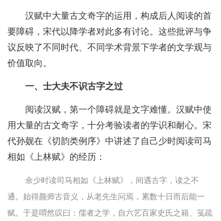
汉赋中大量古文奇字的运用，构成后人阅读的首
要障碍，宋代以降学者对此多有讨论。这些批评与争
议反映了不同时代、不同学术背景下学者的文学观与
价值取向。
一、士大夫不识古字之过
阅读汉赋，第一个障碍就是文字难懂。汉赋中使
用大量的古文奇字，十分考验读者的学识和耐心。宋
代孙觌在《切韵类例序》中讲述了自己少时阅读司马
相如《上林赋》的经历：
余少时读司马相如《上林赋》，间遇古字，读之不
通。始得颜师古音义，从老先生问焉，累数十日而后能一
赋。于是喟然叹曰：儒者之学，自六艺百家史氏之籍、笺疏