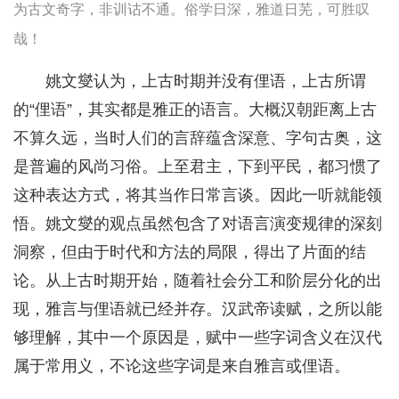
为古文奇字，非训诂不通。俗学日深，雅道日芜，可胜叹
哉！
姚文燮认为，上古时期并没有俚语，上古所谓
的“俚语”，其实都是雅正的语言。大概汉朝距离上古
不算久远，当时人们的言辞蕴含深意、字句古奥，这
是普遍的风尚习俗。上至君主，下到平民，都习惯了
这种表达方式，将其当作日常言谈。因此一听就能领
悟。姚文燮的观点虽然包含了对语言演变规律的深刻
洞察，但由于时代和方法的局限，得出了片面的结
论。从上古时期开始，随着社会分工和阶层分化的出
现，雅言与俚语就已经并存。汉武帝读赋，之所以能
够理解，其中一个原因是，赋中一些字词含义在汉代
属于常用义，不论这些字词是来自雅言或俚语。