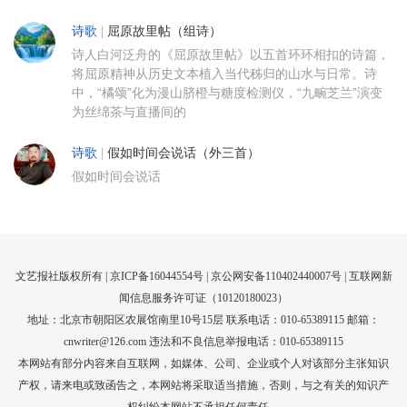
诗歌
|
屈原故里帖（组诗）
诗人白河泛舟的《屈原故里帖》以五首环环相扣的诗篇，
将屈原精神从历史文本植入当代秭归的山水与日常。诗
中，“橘颂”化为漫山脐橙与糖度检测仪，“九畹芝兰”演变
为丝绵茶与直播间的
诗歌
|
假如时间会说话（外三首）
假如时间会说话
文艺报社版权所有 |
京ICP备16044554号
| 京公网安备110402440007号 |
互联网新
闻信息服务许可证（10120180023）
地址：北京市朝阳区农展馆南里10号15层 联系电话：010-65389115 邮箱：
cnwriter@126.com 违法和不良信息举报电话：010-65389115
本网站有部分内容来自互联网，如媒体、公司、企业或个人对该部分主张知识
产权，请来电或致函告之，本网站将采取适当措施，否则，与之有关的知识产
权纠纷本网站不承担任何责任。