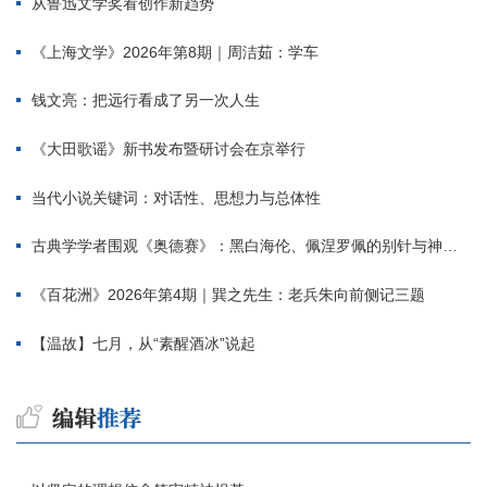
从鲁迅文学奖看创作新趋势
《上海文学》2026年第8期｜周洁茹：学车
钱文亮：把远行看成了另一次人生
《大田歌谣》新书发布暨研讨会在京举行
当代小说关键词：对话性、思想力与总体性
古典学学者围观《奥德赛》：黑白海伦、佩涅罗佩的别针与神秘入侵者
《百花洲》2026年第4期｜巽之先生：老兵朱向前侧记三题
【温故】七月，从“素醒酒冰”说起