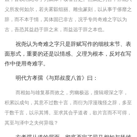
义所发何如尔，若夫雾縠组丽、雕虫篆刻，以从事于侈靡之
辞，而不本于情，其体固已非古，况乎专尚奇难之字以为
古，吾恐其益趋于辞之末，而益远于辞之本也。
祝尧认为奇难之字只是辞赋写作的细枝末节、表
面形式，重要的还是以情感、义理为根本，反对在写
作中使用奇难字。
明代方孝孺《与郑叔度八首》曰：
而相如与雄复慕而效之，穷幽极远，搜辑艰深之字，
积累以成句，其意不过数十言，而衍为浮漫瑰怪之辞，多至
于数千言，以示其博。至求其合乎道者，欲片言而不可得，
其至与泽中之夫何异哉？