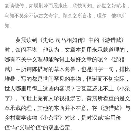
复读他传，如脱荆棘而履康庄，欣快可知。然世之好赋者，
乌知不笑余不识古文奇字。顾余之所言者，理尔，他非所
知。
黄震读到《史记·司马相如传》中的《游猎赋》
时，烦闷不堪。他认为，文章本是用来承载道理的，
哪有不关乎义理却能称得上是好文章的呢？《游猎
赋》中所铺陈描写的草木禽兽，也是四字一句，排比
堆叠，写的都是世间罕见的事物，怪诞而不切实际，
世人哪里用得上这些内容呢？它甚至还比不上《小杂
字》。可世上竟有人珍视推崇它。黄震所看重的是文
章承载的理，其他的东西并不在意。将《游猎赋》与
乡村蒙学读物《小杂字》对比，是对汉赋“实用价
值”与“义理价值”的双重否定。