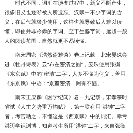
时代不同，词汇在演变过程中，新义不断产生，
很多旧义也逐渐被人所遗忘。汉赋中不少字词的含
义，在后代就极少使用，这样也就导致后人难以读
懂，即使并非冷僻的字词。至于生僻字词，远超一般
人的阅读范围，自然就更不易读懂。
南宋周密《浩然斋雅谈》卷上记载，北宋晏殊尝
进《牡丹诗表》云“布在密清之囿”，晏殊使用张衡
《东京赋》中的“密清”二字，人多不懂为何义，盖用
《东京赋》中语：“京室密清，罔有不韪。”
南宋王应麟《困学纪闻》卷一九记载，宋孝宗时
省试《人主之势重万钧赋》，第一联有用“洪钟”二字
者，考官哂之，不懂这是《西京赋》中的词汇。幸亏
洪迈学识渊博，知道考生所用“洪钟”二字，来自张衡