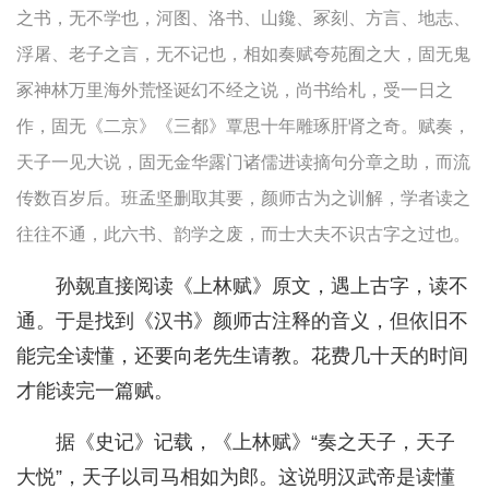
之书，无不学也，河图、洛书、山鑱、冢刻、方言、地志、
浮屠、老子之言，无不记也，相如奏赋夸苑囿之大，固无鬼
冢神林万里海外荒怪诞幻不经之说，尚书给札，受一日之
作，固无《二京》《三都》覃思十年雕琢肝肾之奇。赋奏，
天子一见大说，固无金华露门诸儒进读摘句分章之助，而流
传数百岁后。班孟坚删取其要，颜师古为之训解，学者读之
往往不通，此六书、韵学之废，而士大夫不识古字之过也。
孙觌直接阅读《上林赋》原文，遇上古字，读不
通。于是找到《汉书》颜师古注释的音义，但依旧不
能完全读懂，还要向老先生请教。花费几十天的时间
才能读完一篇赋。
据《史记》记载，《上林赋》“奏之天子，天子
大悦”，天子以司马相如为郎。这说明汉武帝是读懂