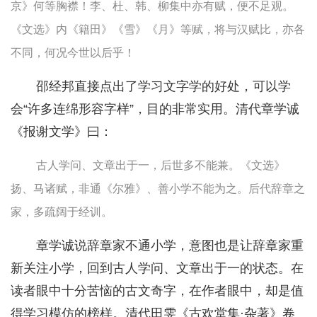
京》何等胸襟！李、杜、韩、柳集中亦有赋，便不足观。
《文选》内《籍田》《雪》《月》等赋，将与汉赋比，亦各
不同，何况今世以后乎！
邵经邦直接点出了学习文字学的好处，可以学
会“许多连绵形容字样”，目的非常实用。清代章学诚
《报谢文学》曰：
古人学问、文章出于一，后世多不能兼。《文选》
扬、马诸赋，非通《尔雅》、善小学不能为之。后代辞章之
家，多疏阔于经训。
章学诚说辞章家不通小学，意图也是让辞章家重
新关注小学，回到古人学问、文章出于一的状态。在
读者眼中十分苦恼的古文奇字，在作者眼中，却是值
得学习模仿的榜样。清代田雯《古欢堂集·杂著》卷