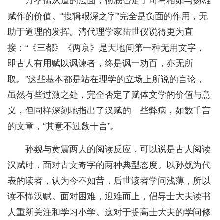
方孝孺从道的层面，彻底否定了司马相如与扬雄
赋作的价值。“搜辑艰深之字”完全是负面的作用，无
助于道理的发挥。清代理学家陆世仪说得更为直
接：“《三都》《两京》是天地间第一种无用文字，
即古人有用赋以讽谏者，终是讽一劝百，亦无所
取。”这些基本都是站在理学的立场上所说的言论，
虽然有些过激之处，完全否定了赋体文学的价值与意
义，但同样深刻地指出了汉赋的一些弊病，如数千言
的文章，“其意不过数十言”。
孙觌与黄震两人的阅读反应，可以说是古人阅读
汉赋时，面对古文奇字的两种典型态度。以孙觌为代
表的读者，认为今不如昔，后世读者学问浅薄，所以
读不懂汉赋。面对困难，迎难而上，倡导士大夫读书
人重新关注和学习小学。这对于提高士大夫的学问修