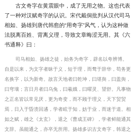
古文奇字在黄震眼中，成了无用之物。这也代表
了一种对汉赋奇字的认识。宋代戴侗批判从汉代司马
相如、扬雄到唐代韩愈的“用奇字”风气，认为这种做
法脱离百姓、背离义理，导致文章晦涩无用。其《六
书通释》曰：
司马相如、扬雄之徒，始务为奇字，辟名以夸辨博。
自是以来，为文字者昧于义，短于理，而骛于辞华，苟务更
名换字，以为新奇。故言天地者曰乾坤，曰堪舆，曰盖舆，
曰穹壤；言日月者曰乌兔，曰羲娥，曰曜灵、望舒。凡事物
之正名皆以常见厌，更为奇变，而不顾于理义，天下贸贸
焉，日入于昏溃回遹，学者眩于知，妨于业，而迷于道。相
如之赋，雄之《太玄》，退之《曹成王碑》，学者鲜能通其
文辞。虽能通之，亦卒无所用。扬雄多识古文奇字，韩退之