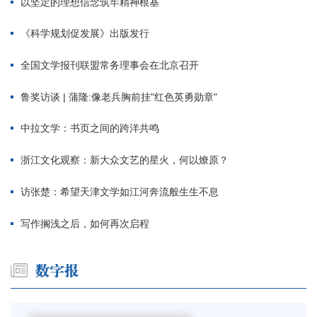
以坚定的理想信念筑牢精神根基
《科学规划促发展》出版发行
全国文学报刊联盟常务理事会在北京召开
鲁奖访谈 | 蒲隆:像老兵胸前挂"红色英勇勋章"
中拉文学：书页之间的跨洋共鸣
浙江文化观察：新大众文艺的星火，何以燎原？
访张楚：希望天津文学如江河奔流般生生不息
写作搁浅之后，如何再次启程