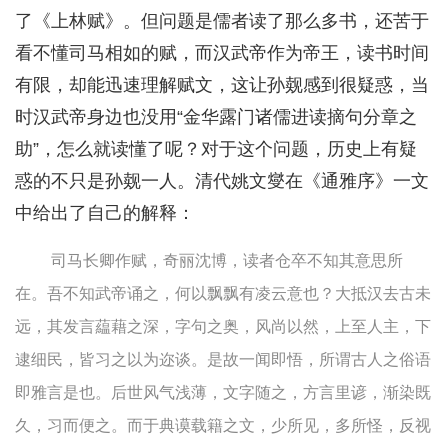
了《上林赋》。但问题是儒者读了那么多书，还苦于
看不懂司马相如的赋，而汉武帝作为帝王，读书时间
有限，却能迅速理解赋文，这让孙觌感到很疑惑，当
时汉武帝身边也没用“金华露门诸儒进读摘句分章之
助”，怎么就读懂了呢？对于这个问题，历史上有疑
惑的不只是孙觌一人。清代姚文燮在《通雅序》一文
中给出了自己的解释：
司马长卿作赋，奇丽沈博，读者仓卒不知其意思所
在。吾不知武帝诵之，何以飘飘有凌云意也？大抵汉去古未
远，其发言藴藉之深，字句之奥，风尚以然，上至人主，下
逮细民，皆习之以为迩谈。是故一闻即悟，所谓古人之俗语
即雅言是也。后世风气浅薄，文字随之，方言里谚，渐染既
久，习而便之。而于典谟载籍之文，少所见，多所怪，反视