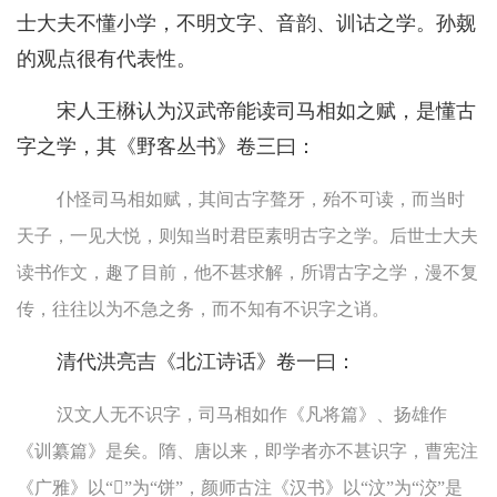
士大夫不懂小学，不明文字、音韵、训诂之学。孙觌
的观点很有代表性。
宋人王楙认为汉武帝能读司马相如之赋，是懂古
字之学，其《野客丛书》卷三曰：
仆怪司马相如赋，其间古字聱牙，殆不可读，而当时
天子，一见大悦，则知当时君臣素明古字之学。后世士大夫
读书作文，趣了目前，他不甚求解，所谓古字之学，漫不复
传，往往以为不急之务，而不知有不识字之诮。
清代洪亮吉《北江诗话》卷一曰：
汉文人无不识字，司马相如作《凡将篇》、扬雄作
《训纂篇》是矣。隋、唐以来，即学者亦不甚识字，曹宪注
《广雅》以“𩚳”为“饼”，颜师古注《汉书》以“汶”为“洨”是