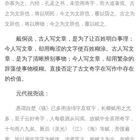
亦慕为之。六经，孔孟之书，未尝用奇字，而大道著焉。古
之为文辞也，将以明民；今之为文辞也，覆以昏之。古之为
文辞也，将以辨物；今之为文辞也，覆以眩之。
戴侗说，古人写文章，是为了让百姓明白事理；
今人写文章，却用晦涩的文字使百姓糊涂。古人写文
章，是为了清晰辨别事物；今人写文章，却用繁杂的
辞藻使事物模糊。直接否定了古文奇字在写作中存在
的价值。
元代祝尧说：
愚谓自楚《骚》已多用连绵字及双字，长卿赋用之尤
多，至子云好奇字，人每载酒从问焉。故赋中全喜用奇字，
十句而八九矣。厥后《灵光》《江》《海》等赋，旁搜遍
索，皆以用此等字为赋体，读者苦之。然赋之为古，亦观六