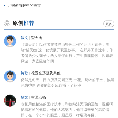
北宋使节眼中的燕京
更多
散文
|
望天凼
《望天凼》以作者在梵净山野外工作的经历为背景，围
绕“望天凼”这一秘境展开双重叙事。 在野外工作途中，作
者偶遇少女菊子，两人结伴而行，产生朦胧情愫。因赠表
风波、家庭阻挠等阴
诗歌
|
花园空荡荡及其他
仍然是冬天。目力所及花园空无 一花。翻转的干土，被黑
色防护网 遮覆的部分应该播下了花种
散文
|
村医老杨
老杨用他精湛的医疗技术，和他纯洁无瑕的医德，温暖呵
护着村民的健康。他的人格魅力，他甘愿奉献的高尚情
操，在一个少年的眼里，跟星辰一样璀璨夺目。