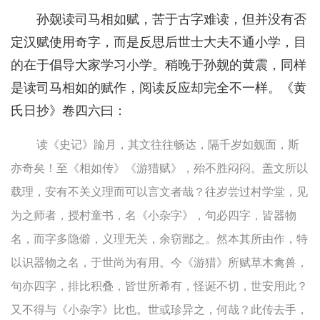
孙觌读司马相如赋，苦于古字难读，但并没有否
定汉赋使用奇字，而是反思后世士大夫不通小学，目
的在于倡导大家学习小学。稍晚于孙觌的黄震，同样
是读司马相如的赋作，阅读反应却完全不一样。《黄
氏日抄》卷四六曰：
读《史记》踰月，其文往往畅达，隔千岁如觌面，斯
亦奇矣！至《相如传》《游猎赋》，殆不胜闷闷。盖文所以
载理，安有不关义理而可以言文者哉？往岁尝过村学堂，见
为之师者，授村童书，名《小杂字》，句必四字，皆器物
名，而字多隐僻，义理无关，余窃鄙之。然本其所由作，特
以识器物之名，于世尚为有用。今《游猎》所赋草木禽兽，
句亦四字，排比积叠，皆世所希有，怪诞不切，世安用此？
又不得与《小杂字》比也。世或珍异之，何哉？此传去手，