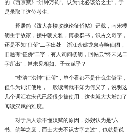
的《西京赋》“洪钟万钧”。认为“此必该洽之士”，于
是录取了这位考生。
释居简《跋大参楼攻媿论征侨帖》记载，南宋楼
钥生于故家，接中朝文雅，博极群书，识古文奇字，
还是不知“征侨”二字出处。浙江余姚龙泉寺唤仙阁，
旧题有“征侨”二字，有人询问楼钥，回帖云“终未见二
字所出”，岂未见相如、子云赋乎？
“密清”“洪钟”“征侨”，单个看都不是什么生僻字，
但作为词汇使用，一般读者就不知为何义了，说明这
几个词汇在宋代已经很少被使用，这也就大大增加了
阅读汉赋的难度。
对于后人读不懂汉赋的原因，孙觌认为是“六
书、韵学之废，而士大夫不识古字之过”，也就是说