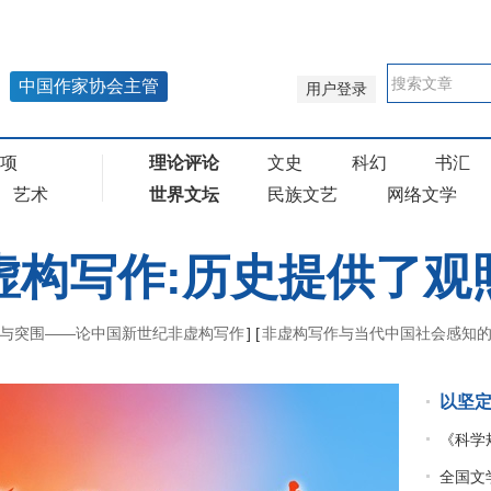
中国作家协会主管
用户登录
奖项
理论评论
文史
科幻
书汇
艺术
世界文坛
民族文艺
网络文学
虚构写作:历史提供了观
与突围——论中国新世纪非虚构写作
]
[
非虚构写作与当代中国社会感知
以坚
《科学
全国文