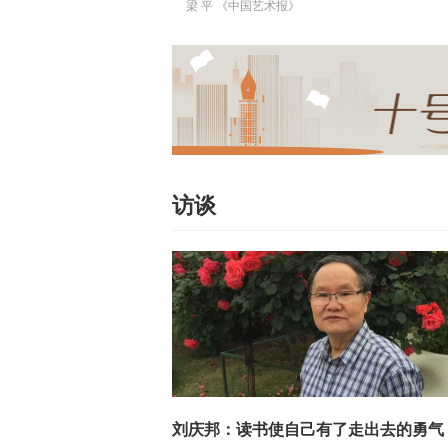
梁 平 《中国艺术报》
访谈
邦：读书使自己有了走出去的勇气
卢桢、张楚：内外之间话