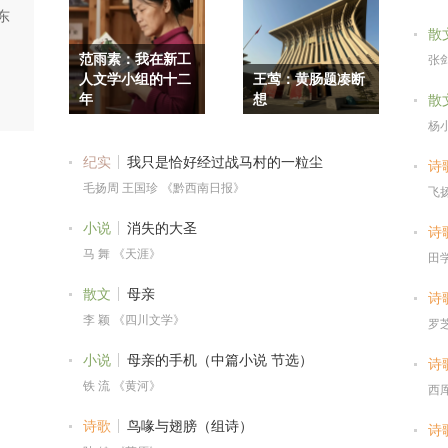
东
散
范雨素：我在新工
张
人文学小组的十二
王莺：黄肠题凑断
年
想
散
杨
纪实
我只是恰好经过战马村的一粒尘
诗
毛扬周 王国珍 《黔西南日报》
飞
小说
消失的大圣
诗
马 舞 《天涯》
田
散文
母亲
诗
李 颖 《四川文学》
罗
小说
母亲的手机（中篇小说 节选）
诗
铁 流 《黄河》
西
诗歌
鸟喙与翅膀（组诗）
诗