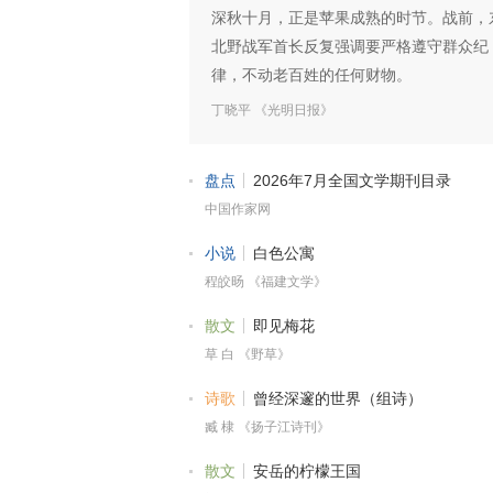
深秋十月，正是苹果成熟的时节。战前，
北野战军首长反复强调要严格遵守群众纪
律，不动老百姓的任何财物。
丁晓平 《光明日报》
盘点
2026年7月全国文学期刊目录
中国作家网
小说
白色公寓
程皎旸 《福建文学》
散文
即见梅花
草 白 《野草》
诗歌
曾经深邃的世界（组诗）
臧 棣 《扬子江诗刊》
散文
安岳的柠檬王国