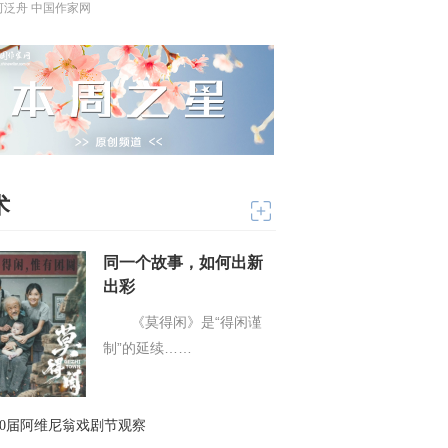
河泛舟 中国作家网
术
同一个故事，如何出新
出彩
《莫得闲》是“得闲谨
制”的延续……
80届阿维尼翁戏剧节观察
当代小说关键词：对话性、思想力与总体性