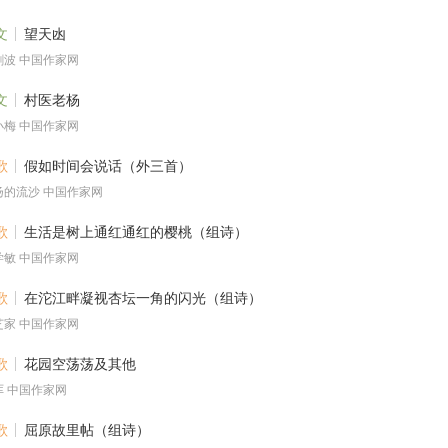
文
望天凼
剑波 中国作家网
文
村医老杨
小梅 中国作家网
歌
假如时间会说话（外三首）
扬的流沙 中国作家网
歌
生活是树上通红通红的樱桃（组诗）
学敏 中国作家网
歌
在沱江畔凝视杏坛一角的闪光（组诗）
芝家 中国作家网
歌
花园空荡荡及其他
厍 中国作家网
歌
屈原故里帖（组诗）