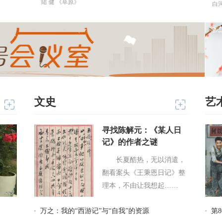
陆 健 《草原》
白
文史
艺
寻找陈解元：《某人日
记》的作者之谜
长夏酷热，无以消遣，
翻看案头《王秉恩日记》整
理本，不由让我想起……
万之：我的“西游记”与“自我”的资源
第
“小城”
当类型文学成为一种拯救