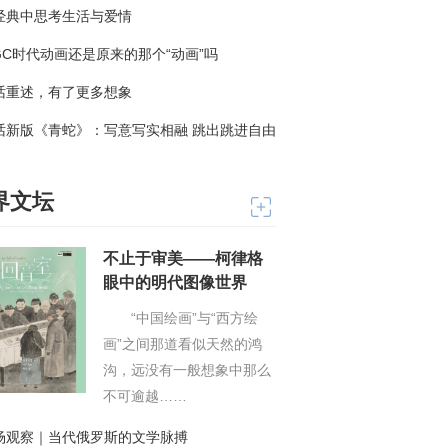
经典中思考生活与爱情
翻译总是充满误读，而误读正为作家与作品的
相互阐释、彼此激发提供了可能，此次访谈与对话
IGC时代动画还是原来的那个“动画”吗
也可看作理解误读以及促进新的意义生成的重要过
话重述，有了更多想象
程。
话新版《青蛇》：写意写实相融 跳出跳进自由
界文坛
不止于审美——柯律格
眼中的明代图像世界
“中国绘画”与“西方绘
画”之间那道看似天然的鸿
沟，远没有一般想象中那么
不可逾越……
场观察｜当代俄罗斯的文学脉搏