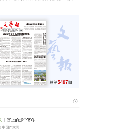
5497
总第
期
文
塞上的那个寒冬
鹰 中国作家网