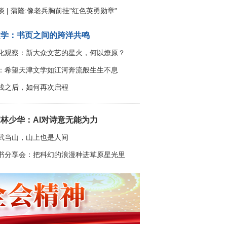
 | 蒲隆:像老兵胸前挂"红色英勇勋章"
文学：书页之间的跨洋共鸣
化观察：新大众文艺的星火，何以燎原？
：希望天津文学如江河奔流般生生不息
浅之后，如何再次启程
林少华：AI对诗意无能为力
武当山，山上也是人间
【专题】大文学观
书分享会：把科幻的浪漫种进草原星光里