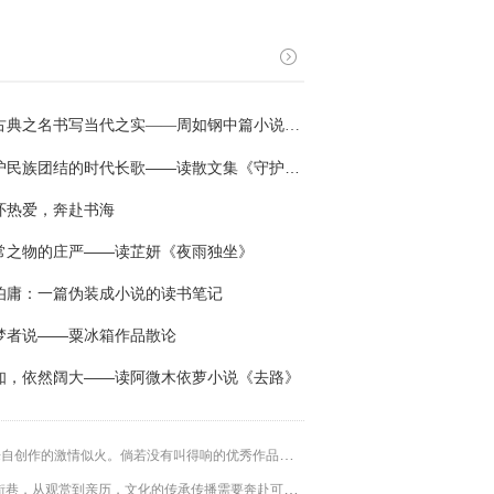
典之名书写当代之实——周如钢中篇小说《桃花源记》读后
护民族团结的时代长歌——读散文集《守护石榴树》
怀热爱，奔赴书海
常之物的庄严——读芷妍《夜雨独坐》
伯庸：一篇伪装成小说的读书笔记
梦者说——粟冰箱作品散论
知，依然阔大——读阿微木依萝小说《去路》
自创作的激情似火。倘若没有叫得响的优秀作品……
，从观赏到亲历，文化的传承传播需要奔赴可触可感的生活实践……