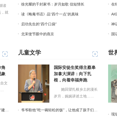
徐光耀的千封家书：岁月如歌 信短情长
在
作状态就是，‘画师’在
海飞、毛尖、李晓博漫谈影视与文学中的谍战
的样态，哪怕仅仅是一
读《晦庵书话》品“四个一点”的真味
A
启功先生的“四个口袋”
神
北宋使节眼中的燕京
国
儿童文学
世
作角
国际安徒生奖得主蔡皋
现象
加拿大演讲：向下扎
根，向着幸福奔跑
融合文
她回望扎根乡土的漫长
……
岁月，娓娓讲述土地……
态”
爷爷盼他“吃一碗轻松的饭”，让他成了孩子们的“祁智叔叔”
现