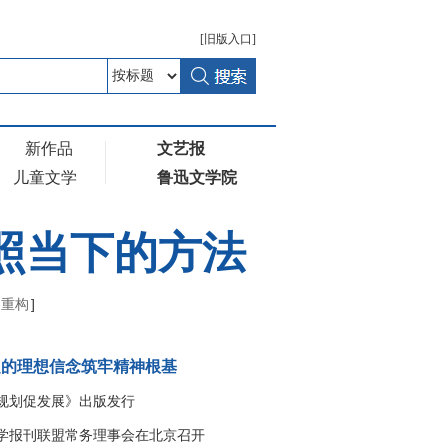
[
旧版
入口]
新作品
文艺报
儿童文学
鲁迅文学院
照当下的方法
的重构
]
定的理想信念筑牢精神根基
规划促发展》出版发行
学报刊联盟常务理事会在北京召开