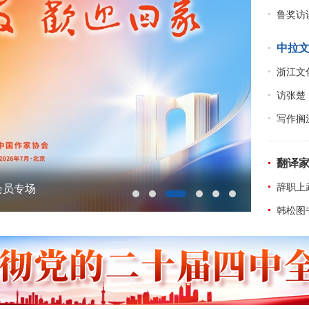
鲁奖访谈
中拉
浙江文
访张楚
写作搁
翻译家
辞职上
中国共产党成立105周年
韩松图