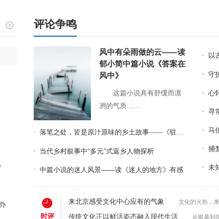
评论争鸣
风中有朵雨做的云——读
以古
郁小简中篇小说《答案在
守
风中》
这篇小说具有舒缓而凛
心
冽的气质……
寻
马
落笔之处，皆是原汁原味的乡土故事——《驻村记忆》读后
捕
当代乡村叙事中“多元”式返乡人物探析
营
未
中篇小说的迷人风景——读《迷人的地方》有感
来北京感受文化中心应有的气象
文化的火热，来
办
时评
传统文化正以鲜活姿态融入现代生活
从银幕到街巷